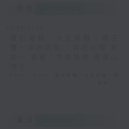
預告
UPCOMING
10/08/2026
寶石海鱔、大王烏賊、椰子
蟹、非洲肺魚 / 自在心得 星
期一 嘉賓：生命導師 周華山
博士
0330 - 0430: 寶石海鱔、大王烏賊、椰
子蟹、非洲肺魚
更多...
0430 - 0500: #17 討厭爸爸的四十幾歲
男子
重溫
CATCHUP