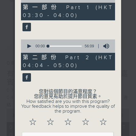
樹、鳥聲之中，享受放空。
of
30
第一部份 Part 1 (HKT
minutes,
03:30 - 04:00)
第一台播放時間
0
更多...
seconds
星期一至六03:30至05:00
#香港電台文教組
0
最新
LATEST
seconds
00:00
56:09
of
56
第二部份 Part 2 (HKT
minutes,
08/08/2026
04:04 - 05:00)
9
seconds
有毒植物 / 森林浴 星期六 嘉
賓：森林浴嚮導 易琪
0330 - 0430: 有毒植物
您對這個節目的滿意程度？
您的意見有助於提升節目質素。
0430 - 0500: #39 與生俱來的大自然連
How satisfied are you with this program?
結 嘉賓：梁雅貽Eliz （森林療癒嚮導）
Your feedback helps to improve the quality of
0
the program.
seconds
00:00
1:26:00
of
☆
☆
☆
☆
☆
1
08/08/2026 - 足本 Full (HKT
hour,
03:30 - 05:00)
26