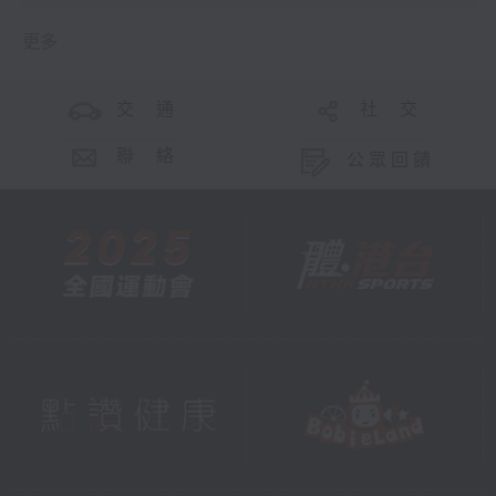
更多 ...
交 通
社 交
聯 絡
公眾回饋