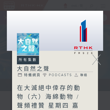
ENG
/
簡
×
全新 RTHK On The Go
取得
一手掌握 RTHK 電台、電視節目
X
所有集數
大自然之聲
特備網頁
PODCASTS
聯絡
...
在大滅絕中倖存的動
物（六）海綿動物 /
聲頻禮贊 星期四 嘉