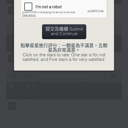
minutes,
0
seconds
0
seconds
00:00
30:00
提交及繼續 Submit
of
and Continue
30
第一部份 Part 1 (HKT 03:30 -
minutes,
點擊星星進行評分：一顆星為不滿意，五顆
04:00)
0
星為非常滿意。
seconds
Click on the stars to rate: One star is for not
satisfied, and Five stars is for very satisfied.
0
seconds
00:00
56:09
of
56
第二部份 Part 2 (HKT 04:04 -
minutes,
05:00)
9
seconds