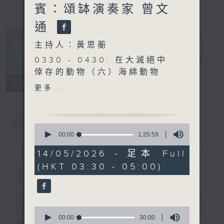
賓：頌缽演奏家 曾文
通
主持人：黃思蘅
0330 - 0430: 在大滅絕中
大自然之聲
電台直播
倖存的動物（六）海綿動物
特備網頁
PODCASTS
聯絡
所有集數
0430 - 0500: #2 聽聞
更多...
您喜歡這個節目嗎?
0
seconds
00:00
1:25:59
of
簡介
GIST
1
14/05/2026 - 足本 Full
hour,
(HKT 03:30 - 05:00)
25
minutes,
主持人：黃思蘅
59
seconds
深夜，是結束，也是新的開始。開啟一段另類
0
的旅程，投入難得的片刻寧靜，置身於風、
seconds
00:00
30:00