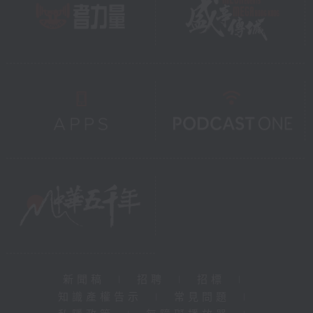
新聞稿
|
招聘
|
招標
|
知識產權告示
|
常見問題
|