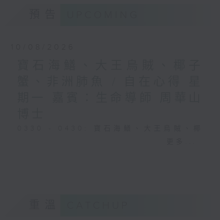
預告
UPCOMING
10/08/2026
寶石海鱔、大王烏賊、椰子
蟹、非洲肺魚 / 自在心得 星
期一 嘉賓：生命導師 周華山
博士
0330 - 0430: 寶石海鱔、大王烏賊、椰
子蟹、非洲肺魚
更多...
0430 - 0500: #17 討厭爸爸的四十幾歲
男子
重溫
CATCHUP