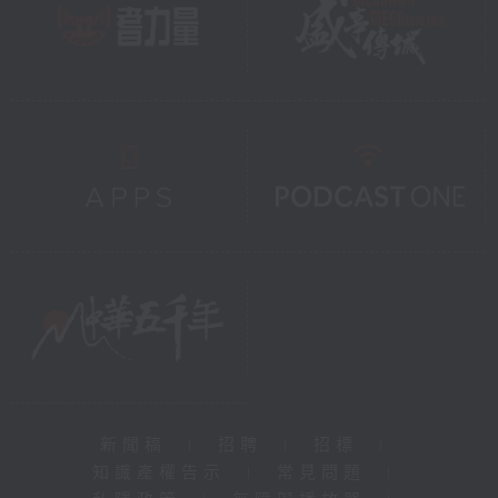
新聞稿
|
招聘
|
招標
|
知識產權告示
|
常見問題
|