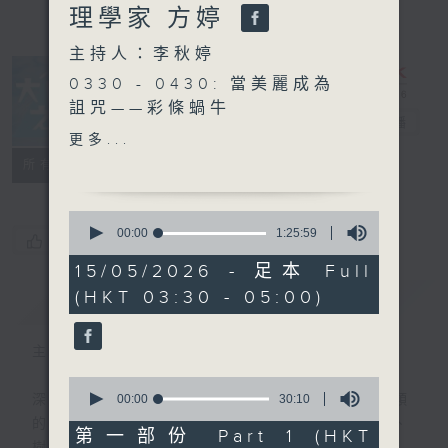
理學家 方婷
主持人：李秋婷
0330 - 0430: 當美麗成為
詛咒——彩條蝸牛
大自然之聲
電台直播
0430 - 0500: #1 正向心理
更多...
學
特備網頁
PODCASTS
聯絡
所有集數
0
seconds
00:00
1:25:59
您喜歡這個節目嗎?
of
1
15/05/2026 - 足本 Full
hour,
(HKT 03:30 - 05:00)
簡介
25
GIST
minutes,
59
seconds
主持人：李秋婷
0
seconds
00:00
30:10
深夜，是結束，也是新的開始。開啟一段另類
of
的旅程，投入難得的片刻寧靜，置身於風、
30
第一部份 Part 1 (HKT
minutes,