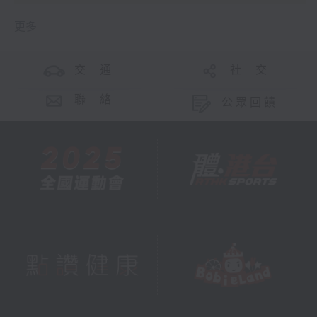
更多 ...
交 通
社 交
聯 絡
公眾回饋