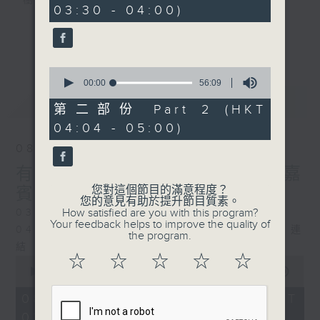
樹、鳥聲之中，享受放空。
03:30 - 04:00)
10
seconds
第一台播放時間
更多...
星期一至六03:30至05:00
0
seconds
00:00
56:09
#香港電台文教組
of
最新
LATEST
56
第二部份 Part 2 (HKT
minutes,
04:04 - 05:00)
9
seconds
08/08/2026
有毒植物 / 森林浴 星期六 嘉
您對這個節目的滿意程度？
賓：森林浴嚮導 易琪
您的意見有助於提升節目質素。
How satisfied are you with this program?
0330 - 0430: 有毒植物
Your feedback helps to improve the quality of
0430 - 0500: #39 與生俱來的大自然連
the program.
結 嘉賓：梁雅貽Eliz （森林療癒嚮導）
☆
☆
☆
☆
☆
0
seconds
00:00
1:26:00
of
1
08/08/2026 - 足本 Full (HKT
hour,
03:30 - 05:00)
26