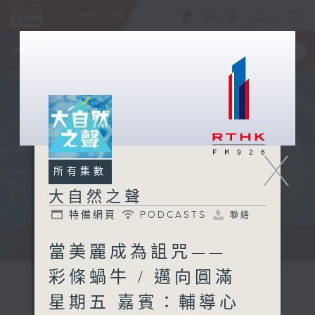
ENG
/
簡
×
全新 RTHK On The Go
取得
一手掌握 RTHK 電台、電視節目
X
所有集數
大自然之聲
特備網頁
PODCASTS
聯絡
...
當美麗成為詛咒——
彩條蝸牛 / 邁向圓滿
星期五 嘉賓：輔導心