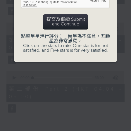
minutes,
0
seconds
提交及繼續 Submit
and Continue
0
seconds
00:00
30:00
of
點擊星星進行評分：一顆星為不滿意，五顆
30
第一部份 Part 1 (HKT 03:30 -
星為非常滿意。
minutes,
Click on the stars to rate: One star is for not
04:00)
0
satisfied, and Five stars is for very satisfied.
seconds
0
seconds
00:00
56:09
of
56
第二部份 Part 2 (HKT 04:04 -
minutes,
05:00)
9
seconds