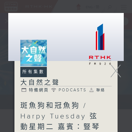
ENG
/
簡
×
全新 RTHK On The Go
取得
一手掌握 RTHK 電台、電視節目
X
所有集數
大自然之聲
特備網頁
PODCASTS
聯絡
...
斑魚狗和冠魚狗 /
Harpy Tuesday 弦
動星期二 嘉賓：豎琴