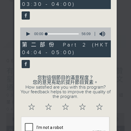
樹、鳥聲之中，享受放空。
03:30 - 04:00)
0
seconds
第一台播放時間
更多...
星期一至六03:30至05:00
0
seconds
00:00
56:09
#香港電台文教組
of
最新
LATEST
56
第二部份 Part 2 (HKT
minutes,
04:04 - 05:00)
9
seconds
06/08/2026
有血緣關係的植物 / 聲頻禮贊
您對這個節目的滿意程度？
星期四 嘉賓：頌缽演奏家 曾文
您的意見有助於提升節目質素。
通
How satisfied are you with this program?
Your feedback helps to improve the quality of
0330 - 0430: 有血緣關係的植物：棕竹、細
the program.
葉棕竹、虎尾蘭、金邊虎尾蘭、草海桐
☆
☆
☆
☆
☆
0430 - 0500: #14 觀察呼吸溫度
0
seconds
00:00
1:25:59
of
1
06/08/2026 - 足本 Full (HKT