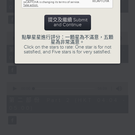
hour,
03:30 - 05:00)
25
minutes,
59
提交及繼續 Submit
seconds
and Continue
0
點擊星星進行評分：一顆星為不滿意，五顆
seconds
00:00
30:10
星為非常滿意。
of
Click on the stars to rate: One star is for not
30
第一部份 Part 1 (HKT 03:30 -
satisfied, and Five stars is for very satisfied.
minutes,
04:00)
10
seconds
0
seconds
00:00
56:09
of
56
第二部份 Part 2 (HKT 04:04 -
minutes,
05:00)
9
seconds