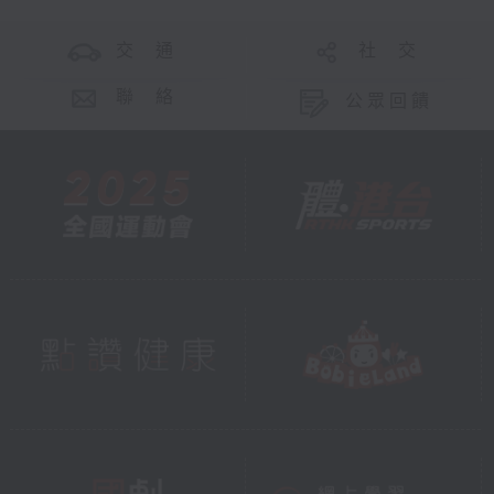
交 通
社 交
聯 絡
公眾回饋