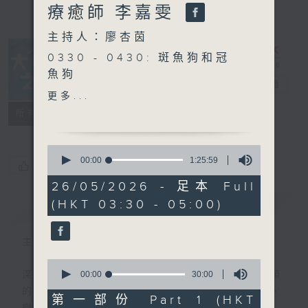
療癒師 李嘉雯
主持人：廖杏茵
0330 - 0430: 斑魚狗和冠
魚狗
大自然之聲
電台直播
0430 - 0500: #14 成為豎
更多...
琴療癒師的原因
特備網頁
PODCASTS
聯絡
所有集數
0
seconds
00:00
1:25:59
您喜歡這個節目嗎?
of
1
26/05/2026 - 足本 Full
hour,
(HKT 03:30 - 05:00)
簡介
25
GIST
minutes,
59
seconds
主持人：廖杏茵
0
seconds
00:00
30:00
深夜，是結束，也是新的開始。開啟一段另類
of
的旅程，投入難得的片刻寧靜，置身於風、
30
第一部份 Part 1 (HKT
minutes,