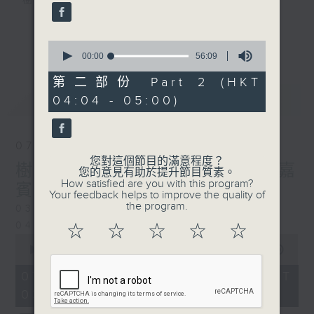
樹、鳥聲之中，享受放空。
第一台播放時間
更多...
0
星期一至六03:30至05:00
seconds
00:00
56:09
of
56
第二部份 Part 2 (HKT
#香港電台文教組
minutes,
最新
LATEST
04:04 - 05:00)
9
seconds
07/08/2026
您對這個節目的滿意程度？
樹懶 / 邁向圓滿 星期五 嘉
您的意見有助於提升節目質素。
How satisfied are you with this program?
賓：輔導心理學家 方婷
Your feedback helps to improve the quality of
the program.
0330 - 0430: 樹懶
0430 - 0500: #13 人際關係指數
☆
☆
☆
☆
☆
0
seconds
00:00
1:25:59
of
1
07/08/2026 - 足本 Full (HKT
hour,
03:30 - 05:00)
25
minutes,