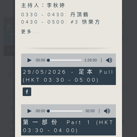
主持人：李秋婷
0330 - 0430: 丹頂鶴
0430 - 0500: #3 快樂方
程式 正向自我暗示
更多...
大自然之聲
電台直播
特備網頁
PODCASTS
聯絡
所有集數
0
seconds
00:00
1:26:00
of
1
29/05/2026 - 足本 Full
您喜歡這個節目嗎?
hour,
(HKT 03:30 - 05:00)
26
minutes,
0
簡介
GIST
seconds
0
主持人：李秋婷
seconds
00:00
30:00
of
30
第一部份 Part 1 (HKT
深夜，是結束，也是新的開始。開啟一段另類
minutes,
03:30 - 04:00)
的旅程，投入難得的片刻寧靜，置身於風、
0
seconds