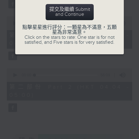
59
seconds
提交及繼續 Submit
and Continue
0
seconds
00:00
30:00
點擊星星進行評分：一顆星為不滿意，五顆
of
星為非常滿意。
30
第一部份 Part 1 (HKT 03:30 -
Click on the stars to rate: One star is for not
minutes,
satisfied, and Five stars is for very satisfied.
04:00)
0
seconds
0
seconds
00:00
56:09
of
56
第二部份 Part 2 (HKT 04:04 -
minutes,
05:00)
9
seconds