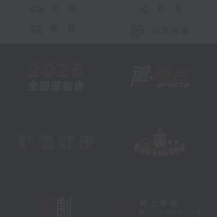
交 通
社 交
聯 絡
公眾回饋