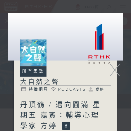
ENG
/
簡
×
全新 RTHK On The Go
取得
一手掌握 RTHK 電台、電視節目
X
所有集數
大自然之聲
特備網頁
PODCASTS
聯絡
...
丹頂鶴 / 邁向圓滿 星
期五 嘉賓：輔導心理
學家 方婷