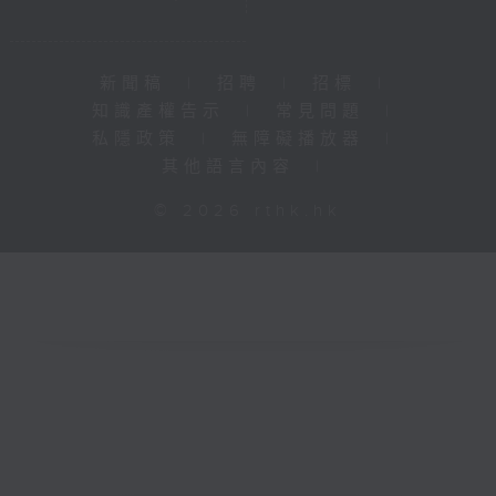
新聞稿
|
招聘
|
招標
|
知識產權告示
|
常見問題
|
私隱政策
|
無障礙播放器
|
其他語言內容
|
© 2026 rthk.hk