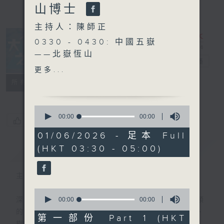
山博士
主持人：陳師正
0330 - 0430: 中國五嶽
——北嶽恆山
大自然之聲
電台直播
0430 - 0500: #7 轉化憤
更多...
怒
特備網頁
PODCASTS
聯絡
所有集數
0
seconds
00:00
00:00
您喜歡這個節目嗎?
of
0
01/06/2026 - 足本 Full
seconds
(HKT 03:30 - 05:00)
簡介
GIST
主持人：陳師正
0
seconds
00:00
00:00
深夜，是結束，也是新的開始。開啟一段另類
of
的旅程，投入難得的片刻寧靜，置身於風、
0
第一部份 Part 1 (HKT
seconds