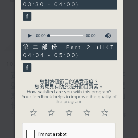
樹、鳥聲之中，享受放空。
03:30 - 04:00)
第一台播放時間
更多...
星期一至六03:30至05:00
0
seconds
00:00
00:00
#香港電台文教組
of
最新
LATEST
0
第二部份 Part 2 (HKT
seconds
04:04 - 05:00)
10/08/2026
寶石海鱔、大王烏賊、椰子
您對這個節目的滿意程度？
蟹、非洲肺魚 / 自在心得 星
您的意見有助於提升節目質素。
How satisfied are you with this program?
期一 嘉賓：生命導師 周華山
Your feedback helps to improve the quality of
the program.
博士
☆
☆
☆
☆
☆
0330 - 0430: 寶石海鱔、大王烏賊、椰
子蟹、非洲肺魚
更多...
0430 - 0500: #17 討厭爸爸的四十幾歲
男子