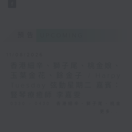
預告
UPCOMING
11/08/2026
香港細辛、獅子尾、桃金娘、
玉葉金花、餘金子 / Harpy
Tuesday 弦動星期二 嘉賓：
豎琴療癒師 李嘉雯
0330 - 0430: 香港細辛、獅子尾、桃金
娘、玉葉金花、餘金子
更多...
0430 - 0500: #25 視障人士陳伯與阿好