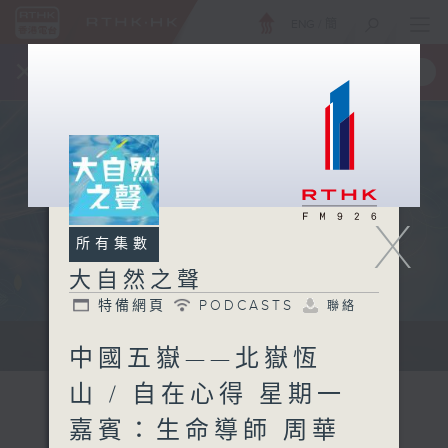
ENG
/
簡
×
全新 RTHK On The Go
取得
一手掌握 RTHK 電台、電視節目
X
所有集數
大自然之聲
特備網頁
PODCASTS
聯絡
...
中國五嶽——北嶽恆
山 / 自在心得 星期一
嘉賓：生命導師 周華