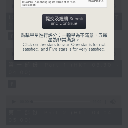
0
seconds
00:00
1:26:00
of
1
10/08/2026 - 足本 Full (HKT
提交及繼續 Submit
hour,
and Continue
03:30 - 05:00)
26
minutes,
0
點擊星星進行評分：一顆星為不滿意，五顆
seconds
星為非常滿意。
Click on the stars to rate: One star is for not
satisfied, and Five stars is for very satisfied.
0
seconds
00:00
30:10
of
30
第一部份 Part 1 (HKT 03:30 -
minutes,
04:00)
10
seconds
0
seconds
00:00
56:09
of
56
第二部份 Part 2 (HKT 04:04 -
minutes,
05:00)
9
seconds