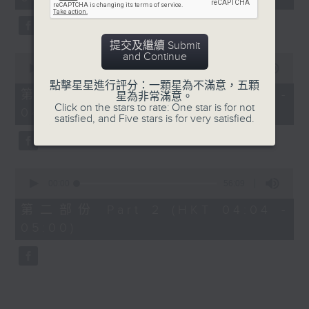
minutes,
0
seconds
提交及繼續 Submit
and Continue
0
seconds
00:00
30:00
of
點擊星星進行評分：一顆星為不滿意，五顆
30
第一部份 Part 1 (HKT 03:30 -
星為非常滿意。
minutes,
Click on the stars to rate: One star is for not
04:00)
0
satisfied, and Five stars is for very satisfied.
seconds
0
seconds
00:00
56:09
of
56
第二部份 Part 2 (HKT 04:04 -
minutes,
05:00)
9
seconds