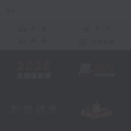
更多 ...
交 通
社 交
聯 絡
公眾回饋