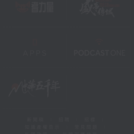
新聞稿
|
招聘
|
招標
|
知識產權告示
|
常見問題
|