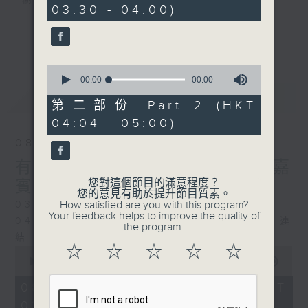
樹、鳥聲之中，享受放空。
03:30 - 04:00)
第一台播放時間
更多...
星期一至六03:30至05:00
0
seconds
00:00
00:00
#香港電台文教組
of
最新
LATEST
0
第二部份 Part 2 (HKT
seconds
04:04 - 05:00)
08/08/2026
有毒植物 / 森林浴 星期六 嘉
您對這個節目的滿意程度？
賓：森林浴嚮導 易琪
您的意見有助於提升節目質素。
How satisfied are you with this program?
0330 - 0430: 有毒植物
Your feedback helps to improve the quality of
0430 - 0500: #39 與生俱來的大自然連
the program.
結 嘉賓：梁雅貽Eliz （森林療癒嚮導）
☆
☆
☆
☆
☆
0
seconds
00:00
1:26:00
of
1
08/08/2026 - 足本 Full (HKT
hour,
03:30 - 05:00)
26