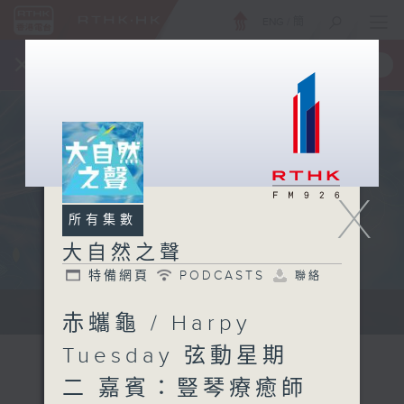
ENG
/
簡
×
全新 RTHK On The Go
取得
一手掌握 RTHK 電台、電視節目
X
所有集數
大自然之聲
特備網頁
PODCASTS
聯絡
...
赤蠵龜 / Harpy
Tuesday 弦動星期
二 嘉賓：豎琴療癒師