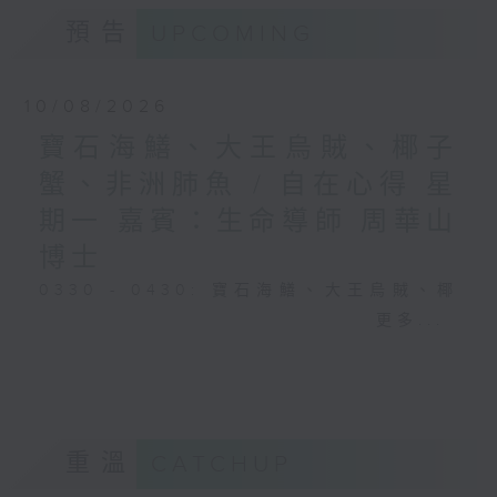
預告
UPCOMING
10/08/2026
寶石海鱔、大王烏賊、椰子
蟹、非洲肺魚 / 自在心得 星
期一 嘉賓：生命導師 周華山
博士
0330 - 0430: 寶石海鱔、大王烏賊、椰
子蟹、非洲肺魚
更多...
0430 - 0500: #17 討厭爸爸的四十幾歲
男子
重溫
CATCHUP