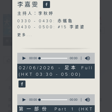
李嘉雯
主持人：李秋婷
0330 - 0430: 赤蠵龜
0430 - 0500: #15 李婆婆
大自然之聲
電台直播
與女兒Cindy的故事
更多...
特備網頁
PODCASTS
聯絡
所有集數
0
seconds
00:00
00:00
您喜歡這個節目嗎?
of
0
02/06/2026 - 足本 Full
seconds
(HKT 03:30 - 05:00)
簡介
GIST
主持人：李秋婷
0
seconds
00:00
00:00
深夜，是結束，也是新的開始。開啟一段另類
of
的旅程，投入難得的片刻寧靜，置身於風、
0
第一部份 Part 1 (HKT
seconds