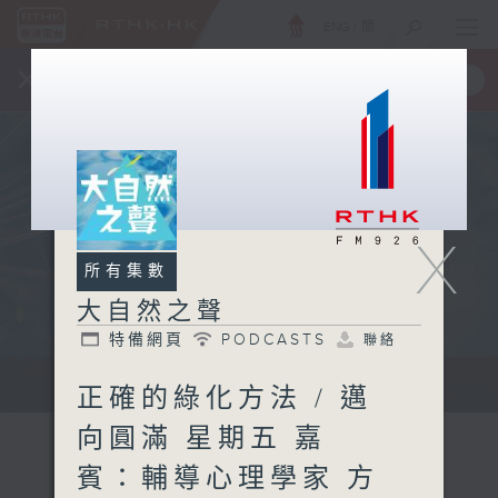
ENG
/
簡
×
全新 RTHK On The Go
取得
一手掌握 RTHK 電台、電視節目
X
所有集數
大自然之聲
特備網頁
PODCASTS
聯絡
...
正確的綠化方法 / 邁
向圓滿 星期五 嘉
賓：輔導心理學家 方