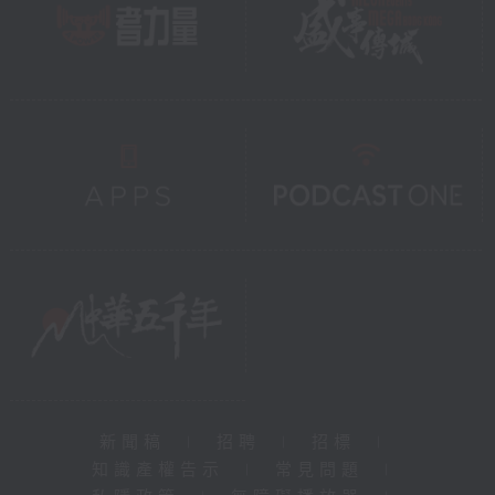
新聞稿
|
招聘
|
招標
|
知識產權告示
|
常見問題
|