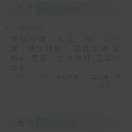
預告
UPCOMING
10/08/2026
寶石海鱔、大王烏賊、椰子
蟹、非洲肺魚 / 自在心得 星
期一 嘉賓：生命導師 周華山
博士
0330 - 0430: 寶石海鱔、大王烏賊、椰
子蟹、非洲肺魚
更多...
0430 - 0500: #17 討厭爸爸的四十幾歲
男子
重溫
CATCHUP