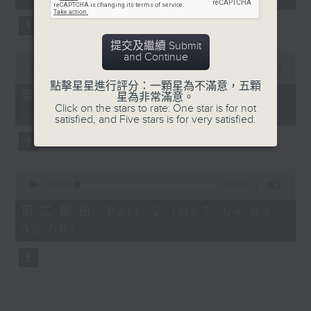
minutes,
0
seconds
提交及繼續 Submit
and Continue
0
seconds
00:00
30:00
of
點擊星星進行評分：一顆星為不滿意，五顆
30
第一部份 Part 1 (HKT 03:30 -
星為非常滿意。
minutes,
Click on the stars to rate: One star is for not
04:00)
0
satisfied, and Five stars is for very satisfied.
seconds
0
seconds
00:00
56:09
of
56
第二部份 Part 2 (HKT 04:04 -
minutes,
05:00)
9
seconds