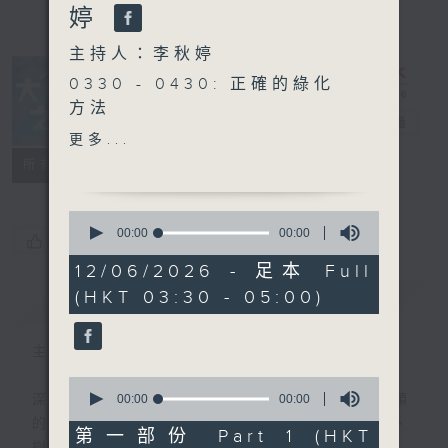
婷
主持人：李秋婷
0330 - 0430: 正確的綠化
方法
大自然之聲
電台直播
0430 - 0500: #5 自我慈
更多...
悲
特備網頁
PODCASTS
聯絡
所有集數
0
seconds
00:00
00:00
您喜歡這個節目嗎?
of
0
12/06/2026 - 足本 Full
seconds
(HKT 03:30 - 05:00)
簡介
GIST
主持人：李秋婷
0
seconds
00:00
00:00
深夜，是結束，也是新的開始。開啟一段另類
of
的旅程，投入難得的片刻寧靜，置身於風、
0
第一部份 Part 1 (HKT
seconds