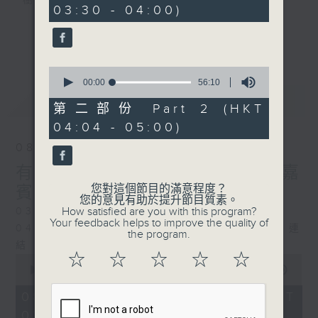
樹、鳥聲之中，享受放空。
03:30 - 04:00)
第一台播放時間
更多...
星期一至六03:30至05:00
0
seconds
00:00
56:10
#香港電台文教組
of
最新
LATEST
56
第二部份 Part 2 (HKT
minutes,
04:04 - 05:00)
10
seconds
08/08/2026
有毒植物 / 森林浴 星期六 嘉
您對這個節目的滿意程度？
賓：森林浴嚮導 易琪
您的意見有助於提升節目質素。
How satisfied are you with this program?
0330 - 0430: 有毒植物
Your feedback helps to improve the quality of
0430 - 0500: #39 與生俱來的大自然連
the program.
結 嘉賓：梁雅貽Eliz （森林療癒嚮導）
☆
☆
☆
☆
☆
0
seconds
00:00
1:26:00
of
1
08/08/2026 - 足本 Full (HKT
hour,
03:30 - 05:00)
26