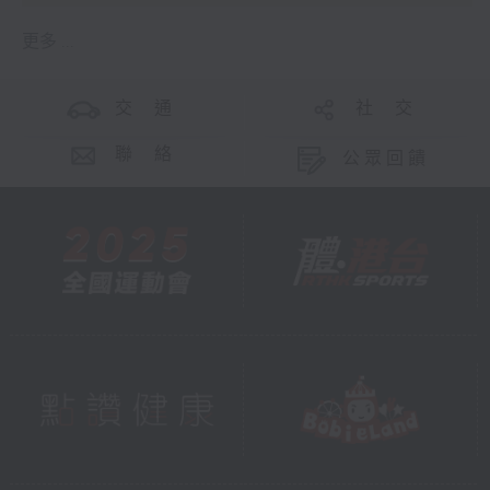
更多 ...
交 通
社 交
聯 絡
公眾回饋