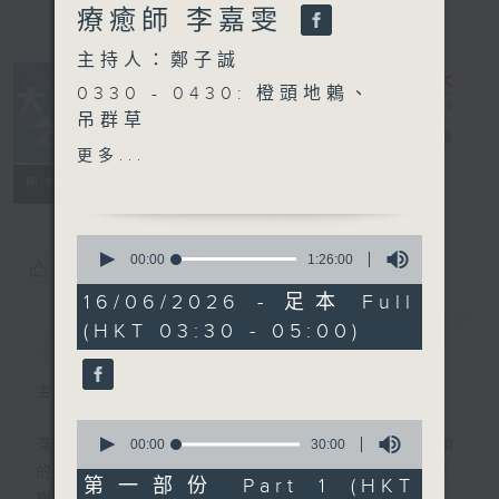
療癒師 李嘉雯
主持人：鄭子誠
0330 - 0430: 橙頭地鶇、
吊群草
大自然之聲
電台直播
0430 - 0500: #17 王伯的
更多...
故事
特備網頁
PODCASTS
聯絡
所有集數
0
seconds
00:00
1:26:00
您喜歡這個節目嗎?
of
1
16/06/2026 - 足本 Full
hour,
(HKT 03:30 - 05:00)
簡介
26
GIST
minutes,
0
seconds
主持人：鄭子誠
0
seconds
00:00
30:00
深夜，是結束，也是新的開始。開啟一段另類
of
的旅程，投入難得的片刻寧靜，置身於風、
30
第一部份 Part 1 (HKT
minutes,