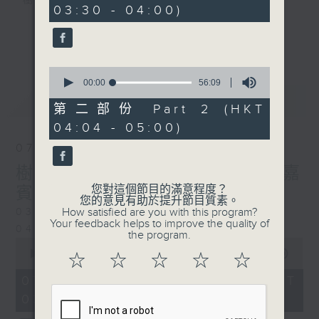
樹、鳥聲之中，享受放空。
03:30 - 04:00)
0
seconds
第一台播放時間
更多...
星期一至六03:30至05:00
0
seconds
00:00
56:09
#香港電台文教組
of
最新
LATEST
56
第二部份 Part 2 (HKT
minutes,
04:04 - 05:00)
9
seconds
07/08/2026
樹懶 / 邁向圓滿 星期五 嘉
您對這個節目的滿意程度？
賓：輔導心理學家 方婷
您的意見有助於提升節目質素。
How satisfied are you with this program?
0330 - 0430: 樹懶
Your feedback helps to improve the quality of
0430 - 0500: #13 人際關係指數
the program.
0
seconds
00:00
1:25:59
☆
☆
☆
☆
☆
of
1
07/08/2026 - 足本 Full (HKT
hour,
03:30 - 05:00)
25
minutes,