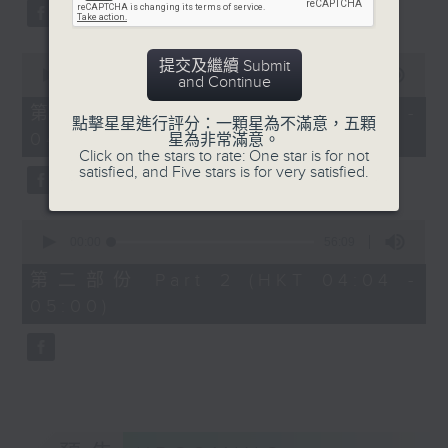
59
seconds
0
提交及繼續 Submit
seconds
00:00
30:00
and Continue
of
30
第一部份 Part 1 (HKT 03:30 -
點擊星星進行評分：一顆星為不滿意，五顆
minutes,
04:00)
星為非常滿意。
0
Click on the stars to rate: One star is for not
seconds
satisfied, and Five stars is for very satisfied.
0
seconds
00:00
56:09
of
56
第二部份 Part 2 (HKT 04:04 -
minutes,
05:00)
9
seconds