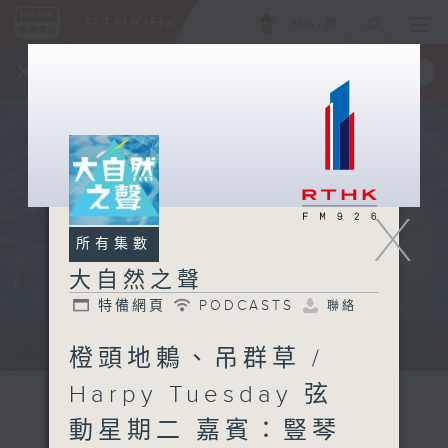
ENG
/
簡
×
全新 RTHK On The Go
取得
一手掌握 RTHK 電台、電視節目
X
所有集數
大自然之聲
特備網頁
PODCASTS
聯絡
...
橙頭地鶇、吊群草 /
Harpy Tuesday 弦
動星期二 嘉賓：豎琴