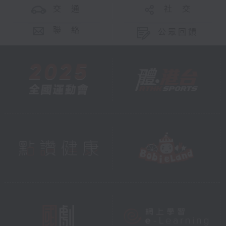
交 通
社 交
聯 絡
公眾回饋