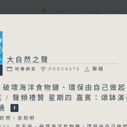
電視
電台
新聞
WEB+
大自然之聲
聯絡
特備網頁
PODCASTS
、破壞海洋食物鏈、環保由自己做起
 / 聲頻禮贊 星期四 嘉賓：頌缽演
文通
妙然、余劍明
 0430: 信天翁、破壞海洋食物鏈、環保由自己做