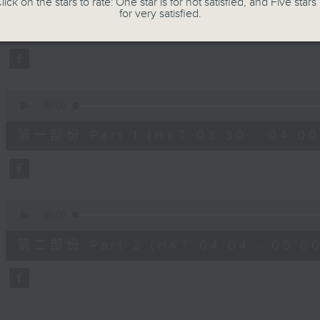
lick on the stars to rate: One star is for not satisfied, and Five stars 
of
for very satisfied.
1
06/08/2026 - 足本 Full (HKT 03:30
hour,
25
minutes,
59
seconds
Volume
90%
0
seconds
00:00
of
30
第一部份 Part 1 (HKT 03:30 - 04:00
minutes,
10
seconds
Volume
90%
0
seconds
00:00
of
56
第二部份 Part 2 (HKT 04:04 - 05:00
minutes,
9
seconds
Volume
90%