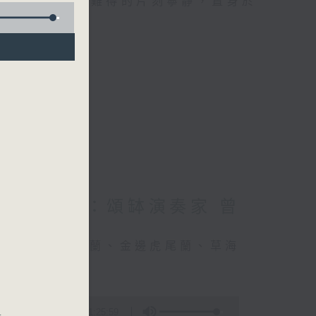
類的旅程，投入難得的片刻寧靜，置身於
星期四 嘉賓：頌缽演奏家 曾
竹、細葉棕竹、虎尾蘭、金邊虎尾蘭、草海
1:25:59