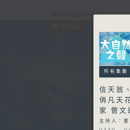
所有集數
信天翁
俏凡天花
家 曾
主持人：夏
0330 -