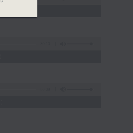
is
 - 05:00)
30:10
)
56:09
)