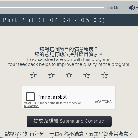
深夜，是結束，也是新的開始。開啟一段另
56:09
風、樹、鳥聲之中，享受放空。
art 2 (HKT 04:04 - 05:00)
第一台播放時間
Volume
星期一至六03:30至05:00
您對這個節目的滿意程度？
#香港電台文教組
您的意見有助於提升節目質素。
How satisfied are you with this program?
Your feedback helps to improve the quality of the program.
☆
☆
☆
☆
☆
06/08/2026
有血緣關係的植物 / 聲頻禮贊 
文通
0330 - 0430: 有血緣關係的植物：棕
桐
提交及繼續 Submit and Continue
0430 - 0500: #14 觀察呼吸溫度
0
點擊星星進行評分：一顆星為不滿意，五顆星為非常滿意。
seconds
00:00