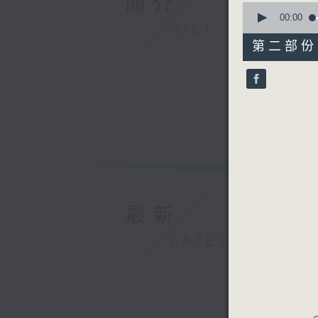
簡介
0
seconds
00:00
GIST
of
56
第二部份 P
minutes,
9
seconds
90%
最新
LATEST