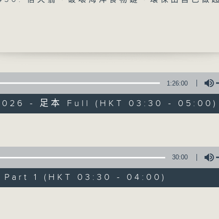
0500: #10 回應
時光，讓花鳥蟲魚以至大自然的各種美聲，來洗
1:26:00
大自然之聲
2026 - 足本 Full (HKT 03:30 - 05:00)
特備網頁
PODCASTS
所有集數
Volume
您喜歡這個節目嗎?
30:00
art 1 (HKT 03:30 - 04:00)
主持人：夏妙然、余劍明
Volume