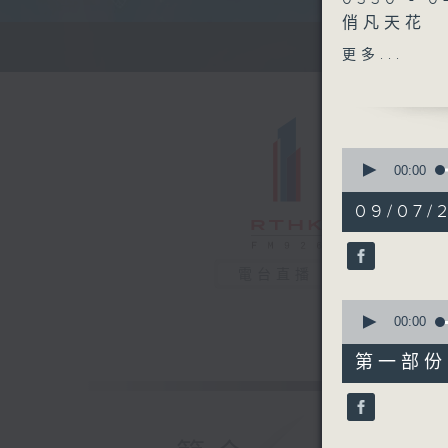
俏凡天花
0430 - 
清晨的美好
更多...
0
seconds
00:00
of
1
09/07/
hour,
26
minutes,
0
電台直播
seconds
90%
0
seconds
00:00
of
30
第一部份 P
minutes,
0
seconds
90%