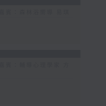
 嘉賓：森林浴嚮導 易琪
 嘉賓：輔導心理學家 方