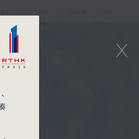
重溫
APPS
我們
ENG
/
簡
X
、
奏
起、