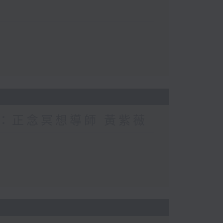
賓：正念冥想導師 黃紫薇