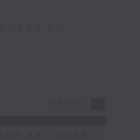
輔導心理學家 方婷
 星期四 嘉賓：頌缽演奏