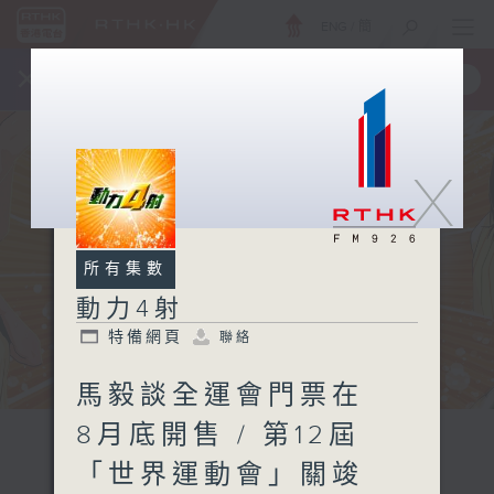
ENG
/
簡
×
全新 RTHK On The Go
取得
一手掌握 RTHK 電台、電視節目
X
所有集數
動力4射
特備網頁
聯絡
馬毅談全運會門票在
8月底開售 / 第12屆
「世界運動會」關竣