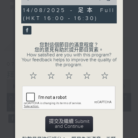
是改變人生的力量
of
是影響世界的狂野！
23
14/08/2025 - 足本 Full
minutes,
(HKT 16:00 - 16:30)
更多...
59
動力4射，逢星期一至五下午4點
seconds
網羅體育消息、探討運動文化、打開國際視
野、享受運動樂趣！
最新
LATEST
您對這個節目的滿意程度？
您的意見有助於提升節目質素。
How satisfied are you with this program?
Your feedback helps to improve the quality of
07/08/2026
the program.
拜仁慕尼黑與阿士東維拉訪港
☆
☆
☆
☆
☆
0
seconds
00:00
23:23
of
23
07/08/2026 - 足本 Full (HKT
minutes,
16:00 - 16:30)
23
seconds
提交及繼續 Submit
and Continue