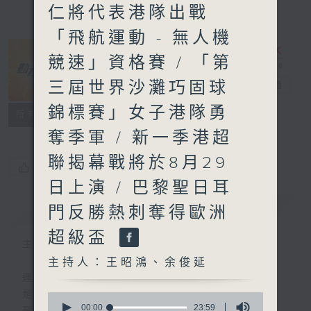
仁將代表港隊出戰
「飛航運動 - 無人機
競速」資格賽 / 「第
三屆世界沙灘巧固球
動力4射
電台直播
錦標賽」女子港隊勇
特備網頁
聯絡
所有集數
奪季軍 / 新一季港超
聯揭幕戰將於8月29
您喜歡這個節目嗎?
日上演 / 巴黎聖日耳
簡介
GIST
門反勝熱刺奪得歐洲
超級盃
主持人：王昭鴻、余俊延
主持人：王昭鴻、余俊延
運動
是釋放自我的瞬間
0
seconds
00:00
23:59