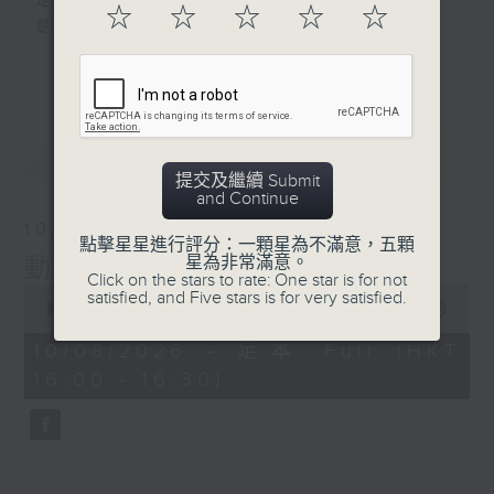
是改變人生的力量
☆
☆
☆
☆
☆
是影響世界的狂野！
更多...
動力4射，逢星期一至五下午4點
網羅體育消息、探討運動文化、打開國際視
野、享受運動樂趣！
最新
LATEST
提交及繼續 Submit
and Continue
10/08/2026
點擊星星進行評分：一顆星為不滿意，五顆
星為非常滿意。
動力4射
Click on the stars to rate: One star is for not
0
satisfied, and Five stars is for very satisfied.
seconds
00:00
26:04
of
26
10/08/2026 - 足本 Full (HKT
minutes,
16:00 - 16:30)
4
seconds