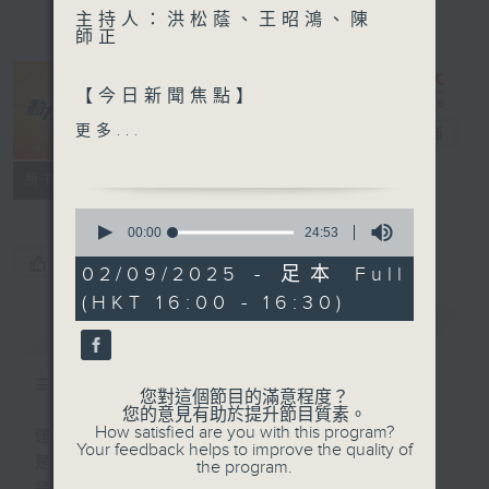
主持人：洪松蔭、王昭鴻、陳
師正
【今日新聞焦點】
更多...
動力4射
電台直播
1. 港隊昨日早上出發到泰
國，備戰第51屆「泰國國王
特備網頁
聯絡
所有集數
盃」
0
seconds
00:00
24:53
of
您喜歡這個節目嗎?
24
02/09/2025 - 足本 Full
minutes,
(HKT 16:00 - 16:30)
53
seconds
簡介
GIST
主持人：洪松蔭、王昭鴻、陳師正
您對這個節目的滿意程度？
您的意見有助於提升節目質素。
How satisfied are you with this program?
運動
Your feedback helps to improve the quality of
是釋放自我的瞬間
the program.