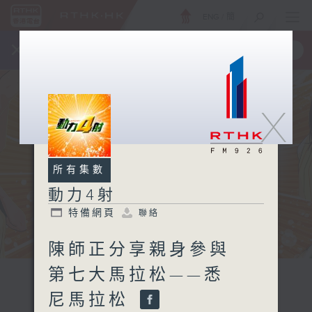
ENG
/
簡
×
全新 RTHK On The Go
取得
一手掌握 RTHK 電台、電視節目
X
所有集數
動力4射
特備網頁
聯絡
陳師正分享親身參與
第七大馬拉松——悉
尼馬拉松