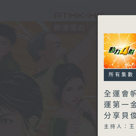
所有集數
全運會帆
運第一
分享貝
主持人：王