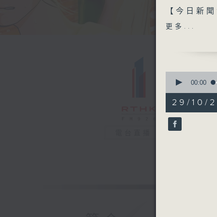
【今日新聞
更多...
1. 「香
賽事次圈的
2. 乒乓
0
seconds
00:00
of
3. 美國
26
29/10/2
杉磯道奇的
minutes,
56
勝多倫多藍
seconds
90%
電台直播