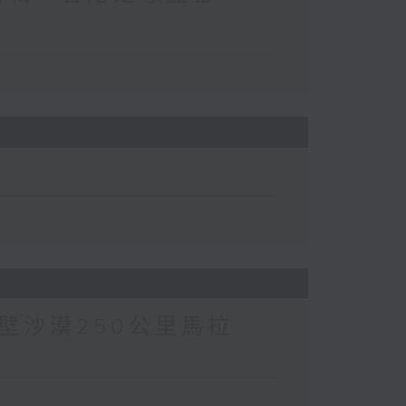
壁沙漠250公里馬拉