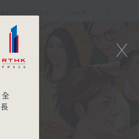
重溫
APPS
我們
ENG
/
簡
X
港全
會長