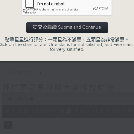
運動
是釋放自我的瞬間
是改變人生的力量
是影響世界的狂野！
提交及繼續 Submit and Continue
點擊星星進行評分：一顆星為不滿意，五顆星為非常滿意。
動力4射，逢星期一至五下午4點
lick on the stars to rate: One star is for not satisfied, and Five stars 
for very satisfied.
網羅體育消息、探討運動文化、打開國際視野
07/08/2026
拜仁慕尼黑與阿士東維拉訪港
0
seconds
00:00
of
23
07/08/2026 - 足本 Full (HKT 16:00 
minutes,
23
seconds
Volume
90%