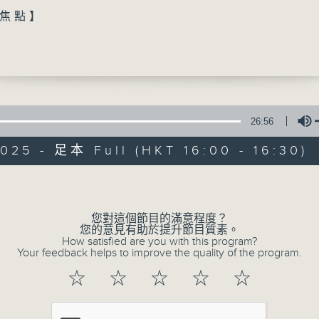
焦點】
港網球公開賽」張瑋桓打入16強成為首位晉級WTA 
香港球手
球「黃杜配」獲WTT總決賽入場券
26:56
動力4射
職棒大聯盟（MLB）世界大賽第三場激戰近7 小時
025 - 足本 Full (HKT 16:00 - 16:30)
費文在18局下擊出再見全壘打，協助球隊以6：
鳥，場數領先2：1
特備網頁
聯絡
所有集數
Volume
您對這個節目的滿意程度？
您喜歡這個節目嗎?
您的意見有助於提升節目質素。
How satisfied are you with this program?
Your feedback helps to improve the quality of the program.
☆
☆
☆
☆
☆
主持人：王昭鴻、陳師正