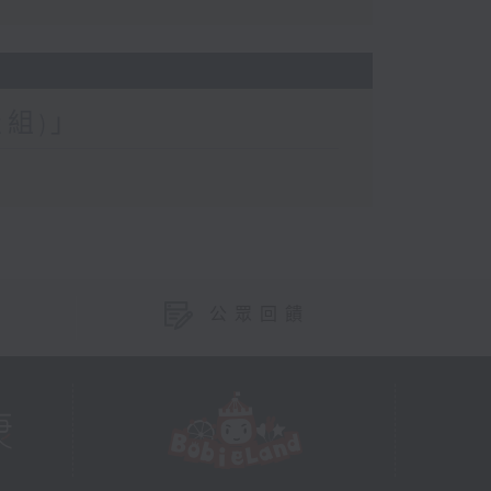
組)」
公眾回饋