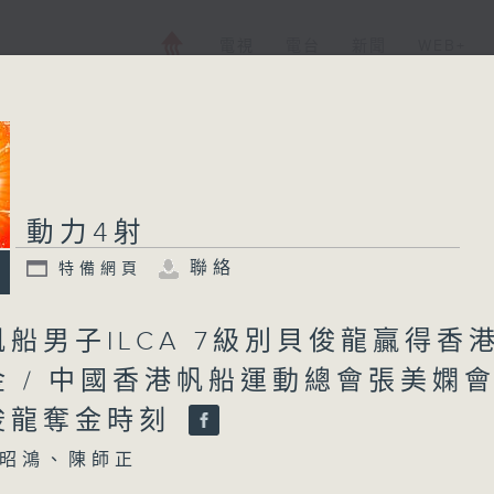
電視
電台
新聞
WEB+
動力4射
聯絡
特備網頁
船男子ILCA 7級別貝俊龍贏得香
金 / 中國香港帆船運動總會張美嫻
俊龍奪金時刻
昭鴻、陳師正