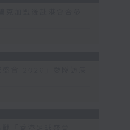
將韋碧克加盟後赴港會合參
球盛會 2026」愛隊訪港
港出戰「香港足球盛會