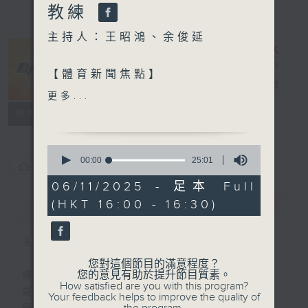
教練
主持人：王昭鴻、余俊延
【體育新聞焦點】
動力4射
電台直播
更多...
1. 全運會：U22男籃、七欖
特備網頁
聯絡
所有集數
港隊備戰主場出擊
0
2. 亞冠盃2：東方無緣晉級 +
seconds
00:00
25:01
您喜歡這個節目嗎?
of
大埔今晚作客北京國安
25
06/11/2025 - 足本 Full
minutes,
(HKT 16:00 - 16:30)
簡介
1
GIST
3. 歐聯戰報：曼城 4:1 多蒙
second
特
主持人：王昭鴻、余俊延
您對這個節目的滿意程度？
您的意見有助於提升節目質素。
運動
How satisfied are you with this program?
是釋放自我的瞬間
Your feedback helps to improve the quality of