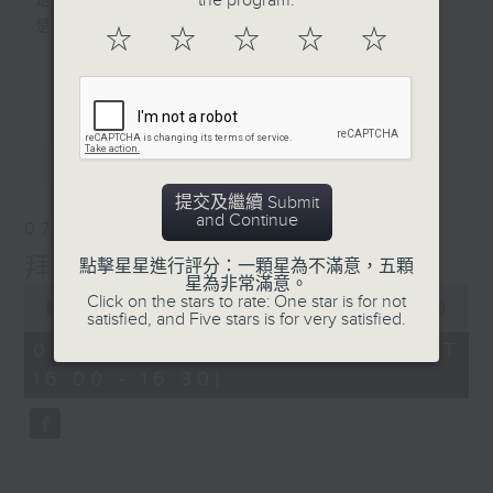
the program.
是改變人生的力量
是影響世界的狂野！
☆
☆
☆
☆
☆
更多...
動力4射，逢星期一至五下午4點
網羅體育消息、探討運動文化、打開國際視
野、享受運動樂趣！
最新
LATEST
提交及繼續 Submit
and Continue
07/08/2026
拜仁慕尼黑與阿士東維拉訪港
點擊星星進行評分：一顆星為不滿意，五顆
星為非常滿意。
0
Click on the stars to rate: One star is for not
seconds
00:00
23:23
satisfied, and Five stars is for very satisfied.
of
23
07/08/2026 - 足本 Full (HKT
minutes,
16:00 - 16:30)
23
seconds