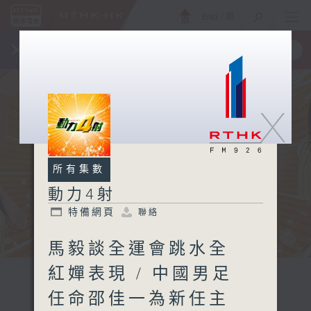
ENG
/
簡
×
全新 RTHK On The Go
取得
一手掌握 RTHK 電台、電視節目
X
所有集數
動力4射
特備網頁
聯絡
馬毅談全運會跳水全
紅嬋表現 / 中國男足
任命邵佳一為新任主