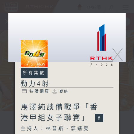
ENG
/
簡
×
全新 RTHK On The Go
取得
一手掌握 RTHK 電台、電視節目
X
所有集數
動力4射
特備網頁
聯絡
馬澤純談備戰爭「香
港甲組女子聯賽」
主持人：林普斯、郭靖雯