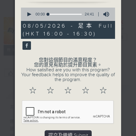
0
seconds
00:00
24:41
of
24
08/05/2026 - 足本 Full
minutes,
(HKT 16:00 - 16:30)
41
動力4射
電台直播
seconds
特備網頁
聯絡
所有集數
您對這個節目的滿意程度？
您的意見有助於提升節目質素。
How satisfied are you with this program?
您喜歡這個節目嗎?
Your feedback helps to improve the quality of
the program.
☆
☆
☆
☆
☆
簡介
GIST
主持人：林普斯、郭靖雯
運動
是釋放自我的瞬間
提交及繼續 Submit