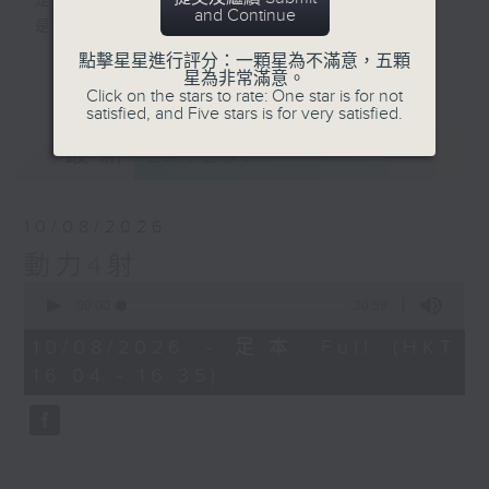
是改變人生的力量
and Continue
是影響世界的狂野！
點擊星星進行評分：一顆星為不滿意，五顆
更多...
星為非常滿意。
動力4射，逢星期一至五下午4點
Click on the stars to rate: One star is for not
網羅體育消息、探討運動文化、打開國際視
satisfied, and Five stars is for very satisfied.
野、享受運動樂趣！
最新
LATEST
10/08/2026
動力4射
0
seconds
00:00
30:59
of
30
10/08/2026 - 足本 Full (HKT
minutes,
16:04 - 16:35)
59
seconds