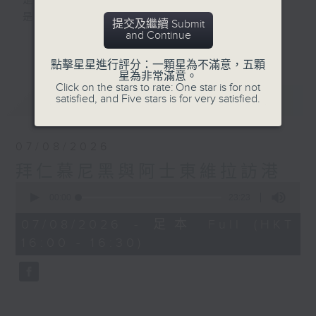
是改變人生的力量
是影響世界的狂野！
提交及繼續 Submit
and Continue
更多...
動力4射，逢星期一至五下午4點
點擊星星進行評分：一顆星為不滿意，五顆
網羅體育消息、探討運動文化、打開國際視
星為非常滿意。
野、享受運動樂趣！
Click on the stars to rate: One star is for not
最新
LATEST
satisfied, and Five stars is for very satisfied.
07/08/2026
拜仁慕尼黑與阿士東維拉訪港
0
seconds
00:00
23:23
of
23
07/08/2026 - 足本 Full (HKT
minutes,
16:00 - 16:30)
23
seconds