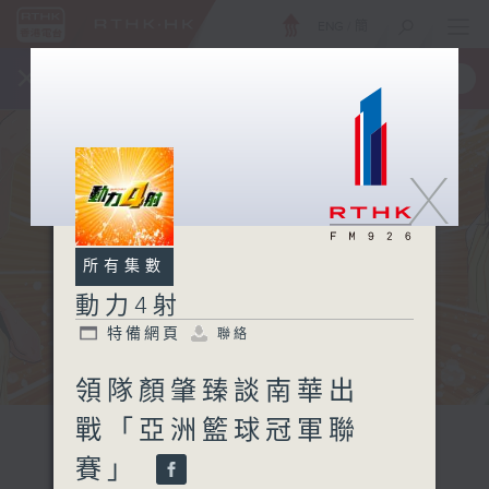
ENG
/
簡
×
全新 RTHK On The Go
取得
一手掌握 RTHK 電台、電視節目
X
所有集數
動力4射
特備網頁
聯絡
領隊顏肇臻談南華出
戰「亞洲籃球冠軍聯
賽」