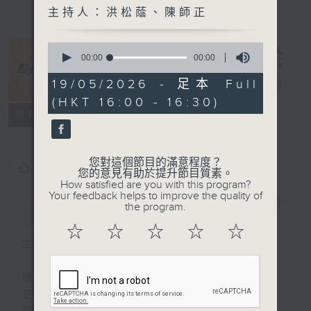
主持人：洪松蔭、陳師正
0
seconds
00:00
00:00
of
0
19/05/2026 - 足本 Full
動力4射
電台直播
seconds
(HKT 16:00 - 16:30)
特備網頁
聯絡
所有集數
您對這個節目的滿意程度？
您喜歡這個節目嗎?
您的意見有助於提升節目質素。
How satisfied are you with this program?
Your feedback helps to improve the quality of
the program.
簡介
GIST
☆
☆
☆
☆
☆
主持人：洪松蔭、陳師正
運動
是釋放自我的瞬間