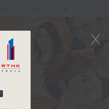
重溫
APPS
我們
ENG
/
簡
X