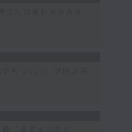
將韋碧克加盟後赴港會合參
球盛會 2026」愛隊訪港
港出戰「香港足球盛會