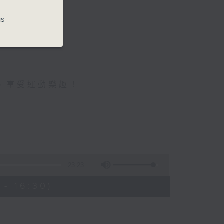
is
、享受運動樂趣！
23:23
- 16:30)