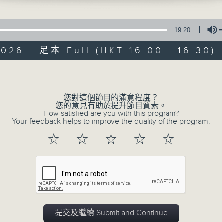
19:20
026 - 足本 Full (HKT 16:00 - 16:30)
Volume
動力4射
您對這個節目的滿意程度？
您的意見有助於提升節目質素。
How satisfied are you with this program?
特備網頁
聯絡
所有集數
Your feedback helps to improve the quality of the program.
☆
☆
☆
☆
☆
您喜歡這個節目嗎?
主持人：王昭鴻、王淑儀
提交及繼續 Submit and Continue