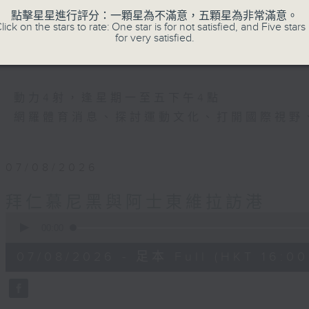
運動
點擊星星進行評分：一顆星為不滿意，五顆星為非常滿意。
是釋放自我的瞬間
lick on the stars to rate: One star is for not satisfied, and Five stars 
for very satisfied.
是改變人生的力量
是影響世界的狂野！
動力4射，逢星期一至五下午4點
網羅體育消息、探討運動文化、打開國際視野
07/08/2026
拜仁慕尼黑與阿士東維拉訪港
0
seconds
00:00
of
23
07/08/2026 - 足本 Full (HKT 16:00 
minutes,
23
seconds
Volume
90%