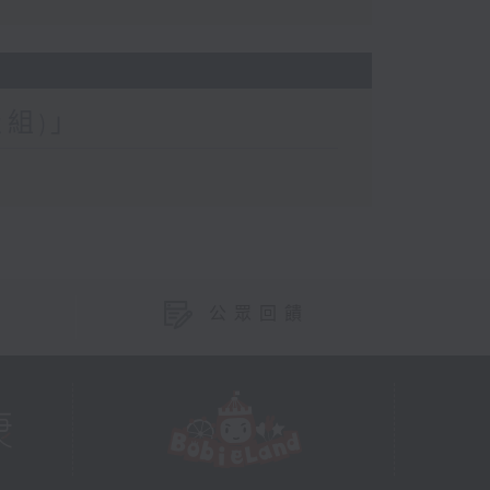
組)」
公眾回饋