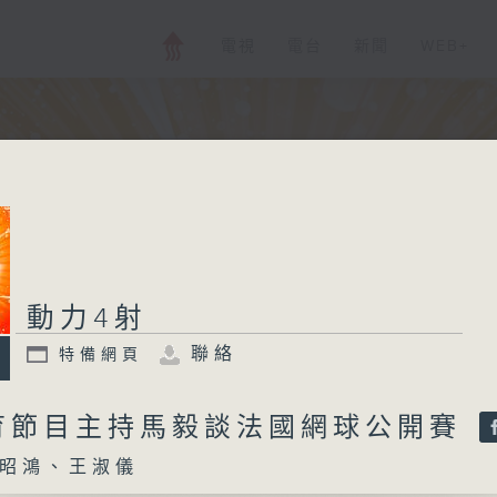
電視
電台
新聞
WEB+
動力4射
聯絡
特備網頁
育節目主持馬毅談法國網球公開賽
昭鴻、王淑儀