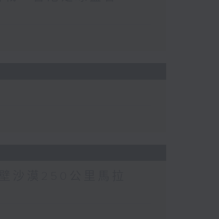
壁沙漠250公里馬拉