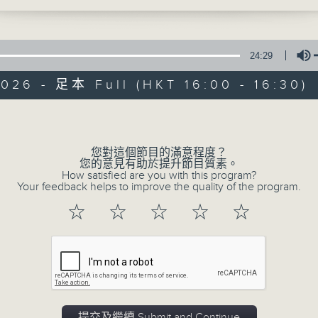
24:29
026 - 足本 Full (HKT 16:00 - 16:30)
Volume
動力4射
您對這個節目的滿意程度？
您的意見有助於提升節目質素。
特備網頁
聯絡
所有集數
How satisfied are you with this program?
Your feedback helps to improve the quality of the program.
☆
☆
☆
☆
☆
您喜歡這個節目嗎?
主持人：徐嘉樂、陳師正
提交及繼續 Submit and Continue