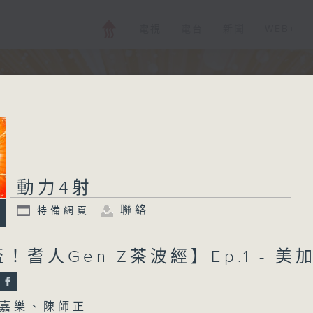
電視
電台
新聞
WEB+
動力4射
聯絡
特備網頁
！耆人Gen Z茶波經】Ep.1 - 美
嘉樂、陳師正