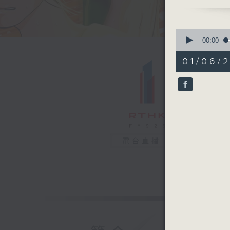
0
seconds
00:00
of
24
01/06/2
minutes,
29
seconds
90%
電台直播