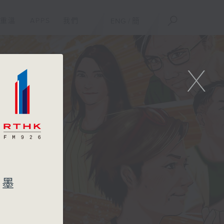
重溫
APPS
我們
ENG
/
簡
X
加墨