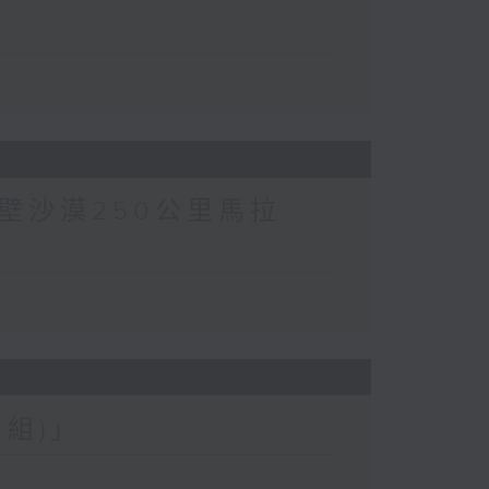
壁沙漠250公里馬拉
組)」