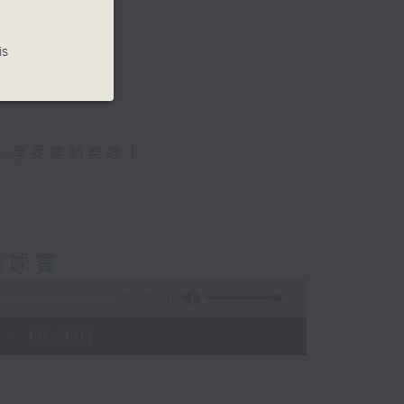
is
、享受運動樂趣！
籃球賽
25:03
 - 16:30)