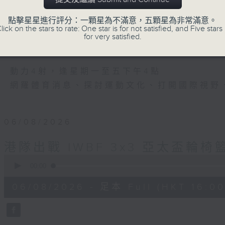
運動
是釋放自我的瞬間
點擊星星進行評分：一顆星為不滿意，五顆星為非常滿意。
lick on the stars to rate: One star is for not satisfied, and Five stars 
是改變人生的力量
for very satisfied.
是影響世界的狂野！
動力4射，逢星期一至五下午4點
網羅體育消息、探討運動文化、打開國際視野
06/08/2026
港隊出戰 IWBF 3x3 亞太盃輪椅
0
seconds
00:00
of
25
06/08/2026 - 足本 Full (HKT 16:00
minutes,
3
seconds
Volume
90%