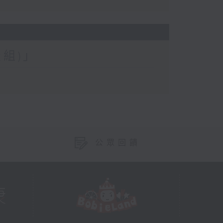
組)」
公眾回饋