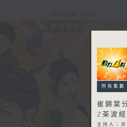
所有集數
崔錦棠分
Z茶波經
主持人：洪