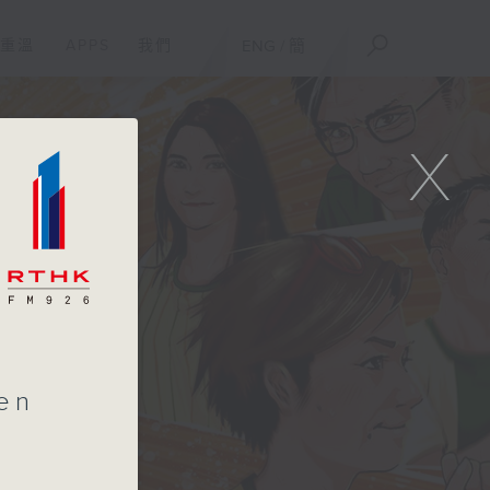
重溫
APPS
我們
ENG
/
簡
X
en