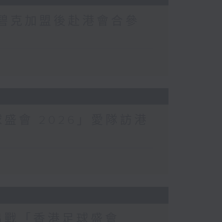
將韋碧克加盟後赴港會合參
球盛會 2026」愛隊訪港
港出戰「香港足球盛會