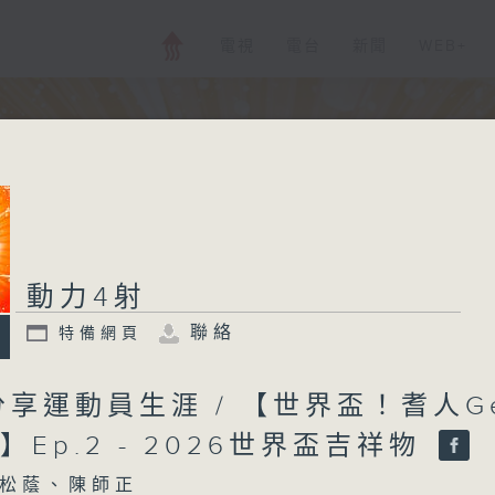
電視
電台
新聞
WEB+
動力4射
聯絡
特備網頁
享運動員生涯 / 【世界盃！耆人G
】Ep.2 - 2026世界盃吉祥物
松蔭、陳師正