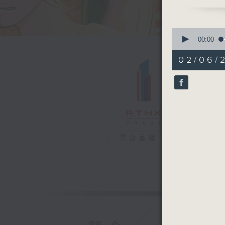
0
seconds
00:00
of
24
02/06/
minutes,
12
seconds
90%
電台直播