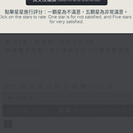
運動
是釋放自我的瞬間
點擊星星進行評分：一顆星為不滿意，五顆星為非常滿意。
lick on the stars to rate: One star is for not satisfied, and Five stars 
是改變人生的力量
for very satisfied.
是影響世界的狂野！
動力4射，逢星期一至五下午4點
網羅體育消息、探討運動文化、打開國際視野
07/08/2026
拜仁慕尼黑與阿士東維拉訪港
0
seconds
00:00
of
23
07/08/2026 - 足本 Full (HKT 16:00 
minutes,
23
seconds
Volume
90%