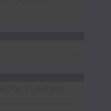
壁沙漠250公里馬拉