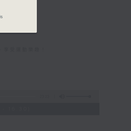
is
、享受運動樂趣！
23:23
- 16:30)