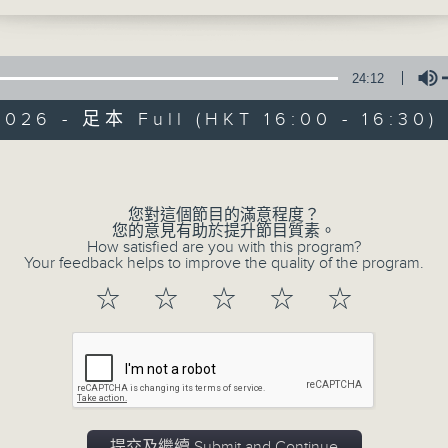
24:12
2026 - 足本 Full (HKT 16:00 - 16:30)
Volume
動力4射
您對這個節目的滿意程度？
您的意見有助於提升節目質素。
特備網頁
聯絡
所有集數
How satisfied are you with this program?
Your feedback helps to improve the quality of the program.
☆
☆
☆
☆
☆
您喜歡這個節目嗎?
主持人：洪松蔭、陳師正
提交及繼續 Submit and Continue