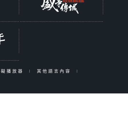
障礙播放器
|
其他語言內容
|