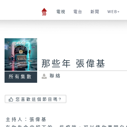
電視
電台
新聞
WEB+
那些年 張偉基
聯絡
所有集數
您喜歡這個節目嗎?
主持人：張偉基