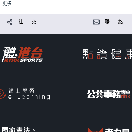
更多 ...
社 交
聯 絡