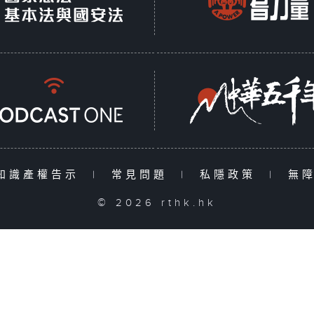
知識產權告示
|
常見問題
|
私隱政策
|
無
© 2026 rthk.hk