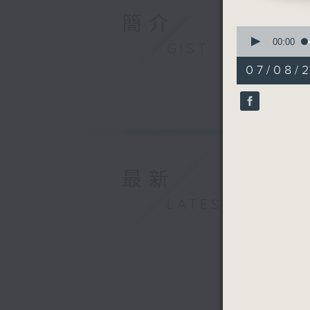
簡介
0
seconds
00:00
GIST
of
55
07/08/
minutes,
0
seconds
90%
最新
LATEST