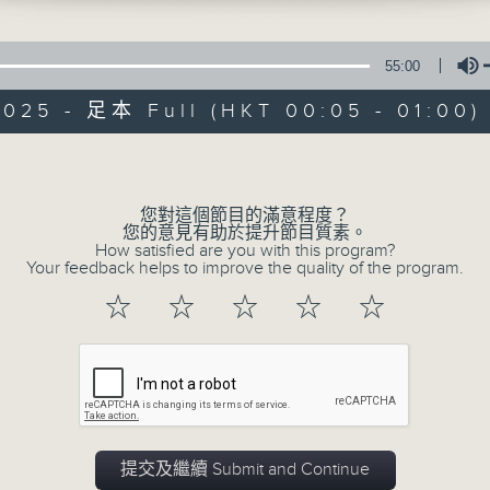
在你生命中留下的一些痕跡，可以使你更明白
五，深夜十二時至一時
【那些年】張偉基
55:00
2025 - 足本 Full (HKT 00:05 - 01:00)
Volume
您對這個節目的滿意程度？
08/08/2026
您的意見有助於提升節目質素。
How satisfied are you with this program?
Your feedback helps to improve the quality of the program.
那些年 張偉基
0
☆
☆
☆
☆
☆
seconds
00:00
of
55
08/08/2026 - 足本 Full (HKT 00:05
minutes,
0
seconds
Volume
90%
提交及繼續 Submit and Continue