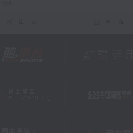
更多 ...
社 交
聯 絡