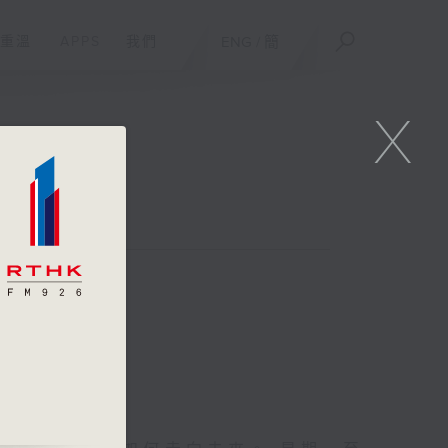
重溫
APPS
我們
ENG
/
簡
X