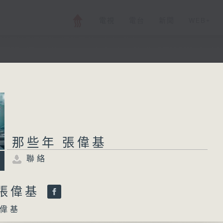
電視
電台
新聞
WEB+
那些年 張偉基
聯絡
所有集數
那些年 張偉基
聯絡
您喜歡這個節目嗎?
 張偉基
偉基
主持人：張偉基