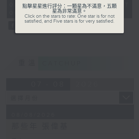
55
08/08/2026 - 足本 Full (HKT
點擊星星進行評分：一顆星為不滿意，五顆
minutes,
星為非常滿意。
00:05 - 01:00)
0
Click on the stars to rate: One star is for not
seconds
satisfied, and Five stars is for very satisfied.
重溫
CATCHUP
07 - 08
2026
08/08/2026
那些年 張偉基