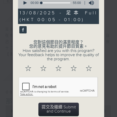
您喜歡這個節目嗎?
seconds
00:00
55:00
of
55
13/08/2025 - 足本 Full
簡介
GIST
minutes,
(HKT 00:05 - 01:00)
0
seconds
主持人：張偉基
在你生命中留下的一些痕跡，可以使你更明白自
己、更懂得如何走向未來。 星期一至五，深夜
您對這個節目的滿意程度？
您的意見有助於提升節目質素。
十二時至一時
How satisfied are you with this program?
【那些年】張偉基
Your feedback helps to improve the quality of
the program.
☆
☆
☆
☆
☆
最新
LATEST
08/08/2026
那些年 張偉基
提交及繼續 Submit
0
and Continue
seconds
00:00
55:00
of