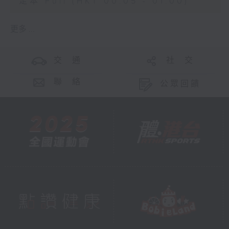
足本 Full (HKT 00:05 - 01:00)
更多 ...
交 通
社 交
聯 絡
公眾回饋