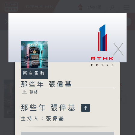
ENG
/
簡
×
全新 RTHK On The Go
取得
一手掌握 RTHK 電台、電視節目
X
所有集數
那些年 張偉基
聯絡
那些年 張偉基
電台直播
那些年 張偉基
聯絡
所有集數
主持人：張偉基
0