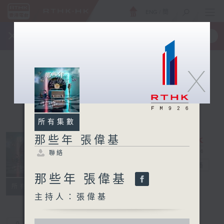
ENG
/
簡
×
全新 RTHK On The Go
取得
一手掌握 RTHK 電台、電視節目
X
所有集數
那些年 張偉基
聯絡
那些年 張偉基
電台直播
那些年 張偉基
聯絡
所有集數
主持人：張偉基
0