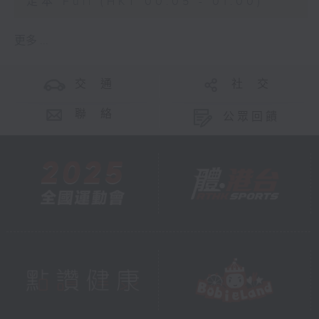
足本 Full (HKT 00:05 - 01:00)
更多 ...
交 通
社 交
聯 絡
公眾回饋