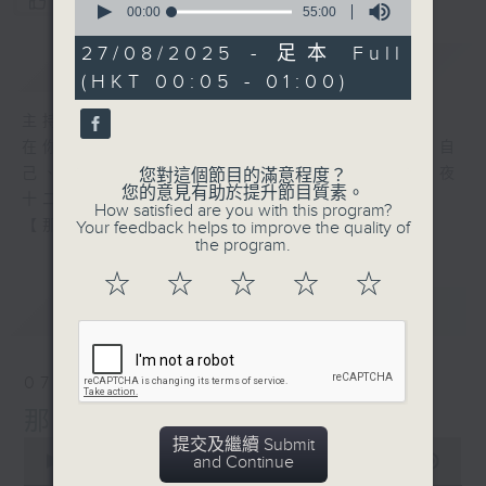
您喜歡這個節目嗎?
seconds
00:00
55:00
of
55
27/08/2025 - 足本 Full
簡介
GIST
minutes,
(HKT 00:05 - 01:00)
0
seconds
主持人：張偉基
在你生命中留下的一些痕跡，可以使你更明白自
己、更懂得如何走向未來。 星期一至五，深夜
您對這個節目的滿意程度？
您的意見有助於提升節目質素。
十二時至一時
How satisfied are you with this program?
【那些年】張偉基
Your feedback helps to improve the quality of
the program.
☆
☆
☆
☆
☆
最新
LATEST
07/08/2026
那些年 張偉基
提交及繼續 Submit
0
and Continue
seconds
00:00
55:00
of