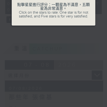
55
07/08/2026 - 足本 Full (HKT
點擊星星進行評分：一顆星為不滿意，五顆
minutes,
星為非常滿意。
00:05 - 01:00)
0
Click on the stars to rate: One star is for not
seconds
satisfied, and Five stars is for very satisfied.
重溫
CATCHUP
07 - 08
2026
07/08/2026
那些年 張偉基