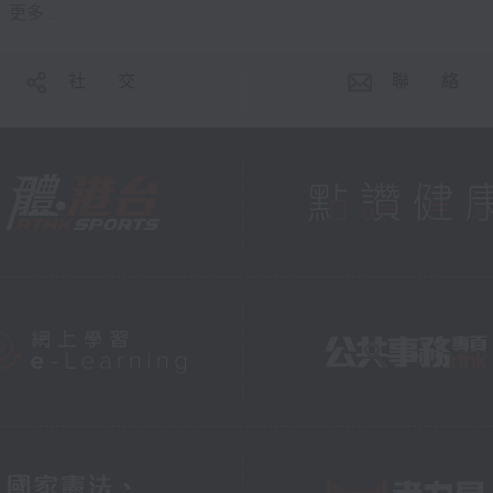
更多 ...
社 交
聯 絡