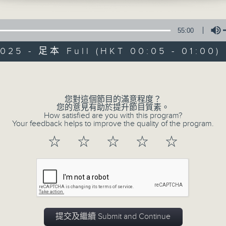
在你生命中留下的一些痕跡，可以使你更明白
五，深夜十二時至一時
【那些年】張偉基
55:00
025 - 足本 Full (HKT 00:05 - 01:00)
Volume
您對這個節目的滿意程度？
08/08/2026
您的意見有助於提升節目質素。
How satisfied are you with this program?
Your feedback helps to improve the quality of the program.
那些年 張偉基
0
☆
☆
☆
☆
☆
seconds
00:00
of
55
08/08/2026 - 足本 Full (HKT 00:05
minutes,
0
seconds
Volume
90%
提交及繼續 Submit and Continue