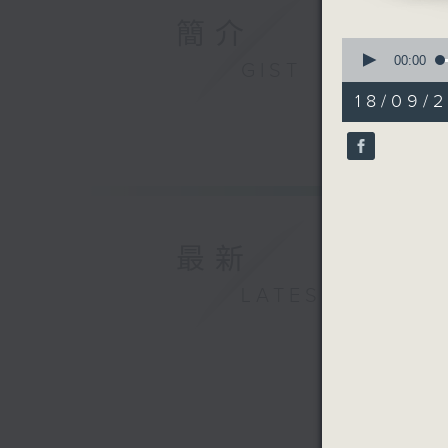
簡介
0
seconds
00:00
GIST
of
55
18/09/2
minutes,
0
seconds
90%
最新
LATEST