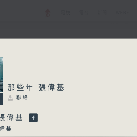
電視
電台
新聞
WEB+
那些年 張偉基
聯絡
所有集數
那些年 張偉基
聯絡
您喜歡這個節目嗎?
 張偉基
偉基
主持人：張偉基