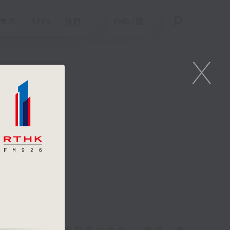
重溫
APPS
我們
ENG
/
簡
X