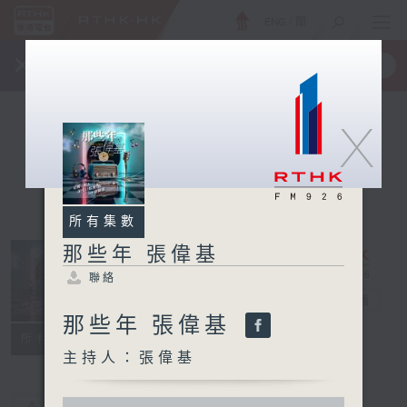
ENG
/
簡
×
全新 RTHK On The Go
取得
一手掌握 RTHK 電台、電視節目
X
所有集數
那些年 張偉基
聯絡
那些年 張偉基
電台直播
那些年 張偉基
聯絡
所有集數
主持人：張偉基
0