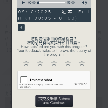
您喜歡這個節目嗎?
seconds
00:00
55:00
of
55
09/10/2025 - 足本 Full
簡介
GIST
minutes,
(HKT 00:05 - 01:00)
0
seconds
主持人：張偉基
在你生命中留下的一些痕跡，可以使你更明白自
己、更懂得如何走向未來。 星期一至五，深夜
您對這個節目的滿意程度？
您的意見有助於提升節目質素。
十二時至一時
How satisfied are you with this program?
【那些年】張偉基
Your feedback helps to improve the quality of
the program.
☆
☆
☆
☆
☆
最新
LATEST
08/08/2026
那些年 張偉基
提交及繼續 Submit
0
and Continue
seconds
00:00
55:00
of