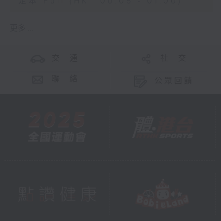
足本 Full (HKT 00:05 - 01:00)
更多 ...
交 通
社 交
聯 絡
公眾回饋