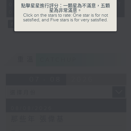
55
08/08/2026 - 足本 Full (HKT
點擊星星進行評分：一顆星為不滿意，五顆
minutes,
星為非常滿意。
00:05 - 01:00)
0
Click on the stars to rate: One star is for not
seconds
satisfied, and Five stars is for very satisfied.
重溫
CATCHUP
07 - 08
2026
08/08/2026
那些年 張偉基