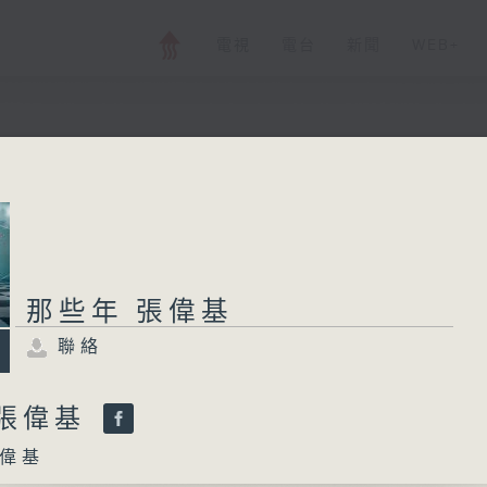
電視
電台
新聞
WEB+
那些年 張偉基
聯絡
所有集數
那些年 張偉基
聯絡
您喜歡這個節目嗎?
 張偉基
偉基
主持人：張偉基