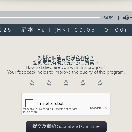
在你生命中留下的一些痕跡，可以使你更明白
五，深夜十二時至一時
【那些年】張偉基
54:59
025 - 足本 Full (HKT 00:05 - 01:00)
Volume
您對這個節目的滿意程度？
08/08/2026
您的意見有助於提升節目質素。
How satisfied are you with this program?
Your feedback helps to improve the quality of the program.
那些年 張偉基
0
☆
☆
☆
☆
☆
seconds
00:00
of
55
08/08/2026 - 足本 Full (HKT 00:05
minutes,
0
seconds
Volume
90%
提交及繼續 Submit and Continue