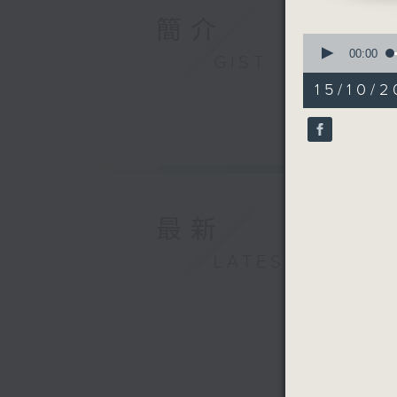
簡介
0
seconds
00:00
GIST
of
54
15/10/2
minutes,
59
seconds
90%
最新
LATEST