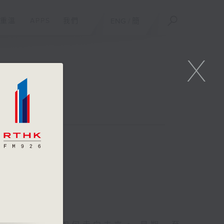
重溫
APPS
我們
ENG
/
簡
X