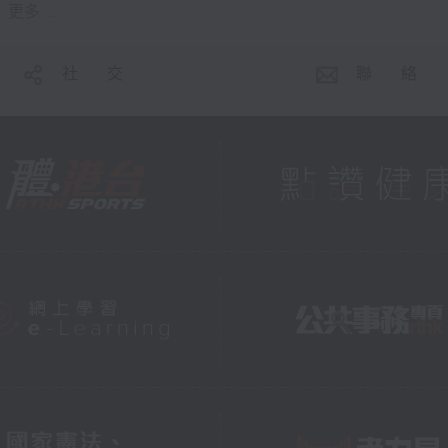
更多 ...
社 交
聯 絡