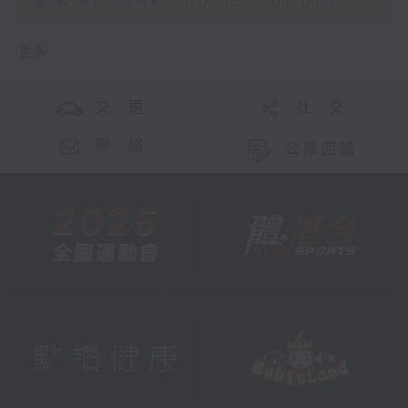
足本 Full (HKT 00:05 - 01:00)
更多 ...
交 通
社 交
聯 絡
公眾回饋