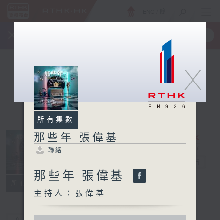
ENG
/
簡
×
全新 RTHK On The Go
取得
一手掌握 RTHK 電台、電視節目
X
所有集數
那些年 張偉基
聯絡
那些年 張偉基
電台直播
那些年 張偉基
聯絡
所有集數
主持人：張偉基
0