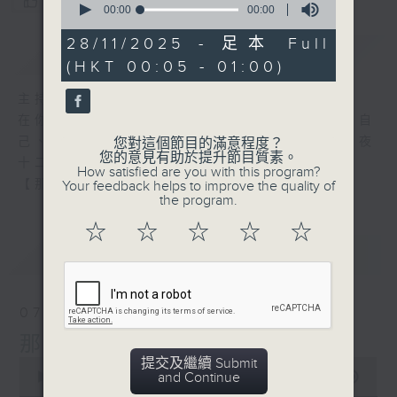
您喜歡這個節目嗎?
seconds
00:00
00:00
of
0
28/11/2025 - 足本 Full
簡介
GIST
seconds
(HKT 00:05 - 01:00)
主持人：張偉基
在你生命中留下的一些痕跡，可以使你更明白自
己、更懂得如何走向未來。 星期一至五，深夜
您對這個節目的滿意程度？
您的意見有助於提升節目質素。
十二時至一時
How satisfied are you with this program?
【那些年】張偉基
Your feedback helps to improve the quality of
the program.
☆
☆
☆
☆
☆
最新
LATEST
07/08/2026
那些年 張偉基
提交及繼續 Submit
0
and Continue
seconds
00:00
55:00
of