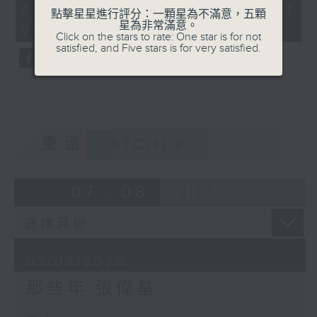
55
07/08/2026 - 足本 Full (HKT
點擊星星進行評分：一顆星為不滿意，五顆
minutes,
星為非常滿意。
00:05 - 01:00)
0
Click on the stars to rate: One star is for not
seconds
satisfied, and Five stars is for very satisfied.
重溫
CATCHUP
07 - 08
2026
07/08/2026
那些年 張偉基