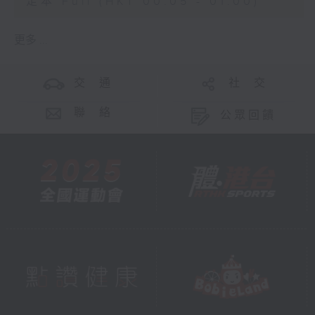
足本 Full (HKT 00:05 - 01:00)
更多 ...
交 通
社 交
聯 絡
公眾回饋