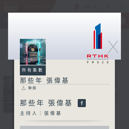
ENG
/
簡
×
全新 RTHK On The Go
取得
一手掌握 RTHK 電台、電視節目
X
所有集數
那些年 張偉基
聯絡
那些年 張偉基
電台直播
那些年 張偉基
聯絡
所有集數
主持人：張偉基
0