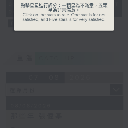
55
08/08/2026 - 足本 Full (HKT
點擊星星進行評分：一顆星為不滿意，五顆
minutes,
星為非常滿意。
00:05 - 01:00)
0
Click on the stars to rate: One star is for not
seconds
satisfied, and Five stars is for very satisfied.
重溫
CATCHUP
07 - 08
2026
08/08/2026
那些年 張偉基