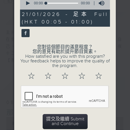
您喜歡這個節目嗎?
seconds
00:00
00:00
of
0
21/01/2026 - 足本 Full
簡介
GIST
seconds
(HKT 00:05 - 01:00)
主持人：張偉基
在你生命中留下的一些痕跡，可以使你更明白自
己、更懂得如何走向未來。 星期一至五，深夜
您對這個節目的滿意程度？
您的意見有助於提升節目質素。
十二時至一時
How satisfied are you with this program?
【那些年】張偉基
Your feedback helps to improve the quality of
the program.
☆
☆
☆
☆
☆
最新
LATEST
08/08/2026
那些年 張偉基
提交及繼續 Submit
0
and Continue
seconds
00:00
55:00
of