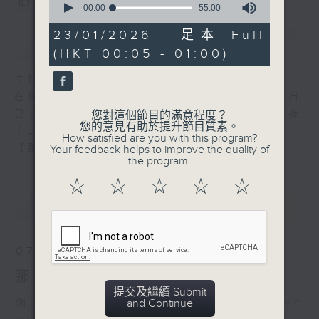
您喜歡這個節目嗎?
seconds
00:00
55:00
of
55
23/01/2026 - 足本 Full
簡介
GIST
minutes,
(HKT 00:05 - 01:00)
0
seconds
主持人：張偉基
在你生命中留下的一些痕跡，可以使你更明白自
己、更懂得如何走向未來。 星期一至五，深夜
您對這個節目的滿意程度？
您的意見有助於提升節目質素。
十二時至一時
How satisfied are you with this program?
【那些年】張偉基
Your feedback helps to improve the quality of
the program.
☆
☆
☆
☆
☆
最新
LATEST
07/08/2026
那些年 張偉基
提交及繼續 Submit
and Continue
網上直播完畢稍後提供節目重溫。 Archive