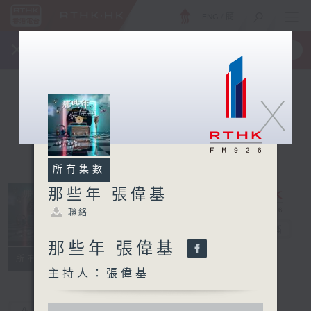
ENG
/
簡
×
全新 RTHK On The Go
取得
一手掌握 RTHK 電台、電視節目
X
所有集數
那些年 張偉基
聯絡
那些年 張偉基
電台直播
那些年 張偉基
聯絡
所有集數
主持人：張偉基
0