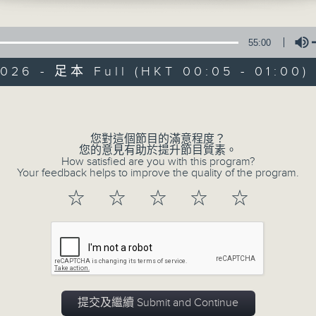
在你生命中留下的一些痕跡，可以使你更明白
五，深夜十二時至一時
【那些年】張偉基
55:00
2026 - 足本 Full (HKT 00:05 - 01:00)
Volume
您對這個節目的滿意程度？
07/08/2026
您的意見有助於提升節目質素。
How satisfied are you with this program?
Your feedback helps to improve the quality of the program.
那些年 張偉基
0
☆
☆
☆
☆
☆
seconds
00:00
of
55
07/08/2026 - 足本 Full (HKT 00:05
minutes,
0
seconds
Volume
90%
提交及繼續 Submit and Continue