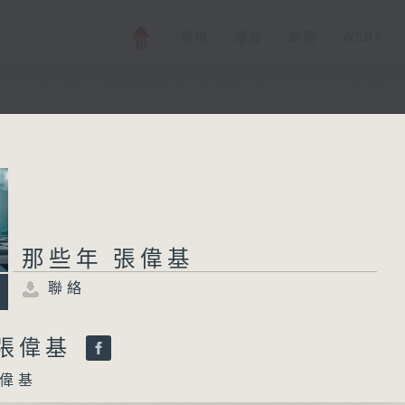
電視
電台
新聞
WEB+
那些年 張偉基
聯絡
所有集數
那些年 張偉基
聯絡
您喜歡這個節目嗎?
 張偉基
偉基
主持人：張偉基