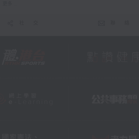
更多 ...
社 交
聯 絡