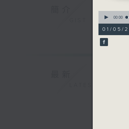
簡介
0
seconds
00:00
GIST
of
55
01/05/
minutes,
0
seconds
90%
最新
LATEST