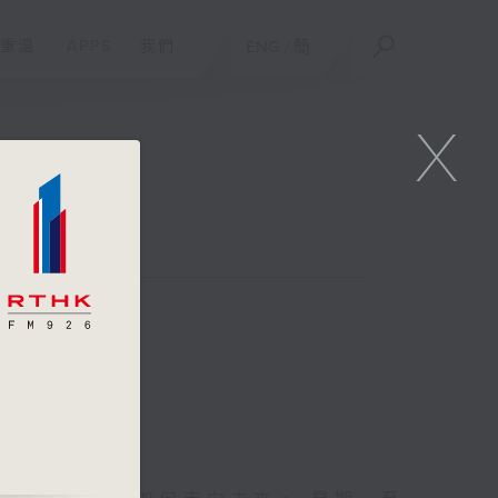
重溫
APPS
我們
ENG
/
簡
X