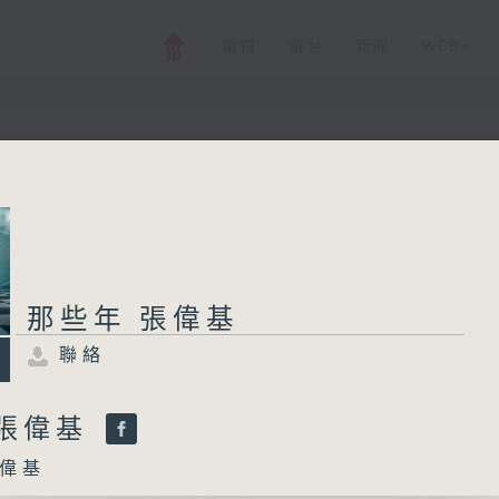
電視
電台
新聞
WEB+
那些年 張偉基
聯絡
所有集數
那些年 張偉基
聯絡
您喜歡這個節目嗎?
 張偉基
偉基
主持人：張偉基