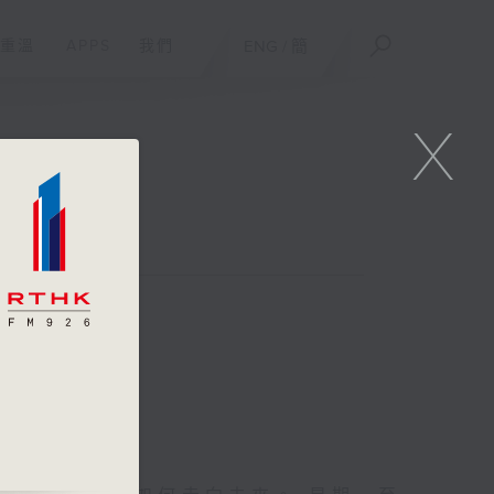
重溫
APPS
我們
ENG
/
簡
X