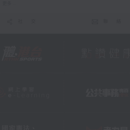
更多 ...
社 交
聯 絡