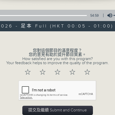
在你生命中留下的一些痕跡，可以使你更明白
五，深夜十二時至一時
【那些年】張偉基
54:59
2026 - 足本 Full (HKT 00:05 - 01:00)
Volume
您對這個節目的滿意程度？
07/08/2026
您的意見有助於提升節目質素。
How satisfied are you with this program?
Your feedback helps to improve the quality of the program.
那些年 張偉基
0
☆
☆
☆
☆
☆
seconds
00:00
of
55
07/08/2026 - 足本 Full (HKT 00:05
minutes,
0
seconds
Volume
90%
提交及繼續 Submit and Continue