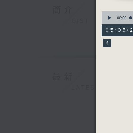
簡介
0
seconds
00:00
GIST
of
54
05/05/
minutes,
59
seconds
90%
最新
LATEST