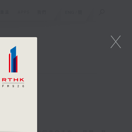
重溫
APPS
我們
ENG
/
簡
X