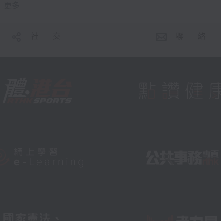
更多 ...
社 交
聯 絡