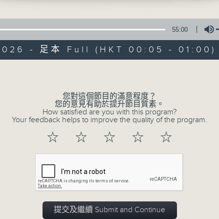
在你生命中留下的一些痕跡，可以使你更明白
五，深夜十二時至一時
【那些年】張偉基
55:00
2026 - 足本 Full (HKT 00:05 - 01:00)
Volume
您對這個節目的滿意程度？
07/08/2026
您的意見有助於提升節目質素。
How satisfied are you with this program?
Your feedback helps to improve the quality of the program.
那些年 張偉基
0
☆
☆
☆
☆
☆
seconds
00:00
of
55
07/08/2026 - 足本 Full (HKT 00:05
minutes,
0
seconds
Volume
90%
提交及繼續 Submit and Continue