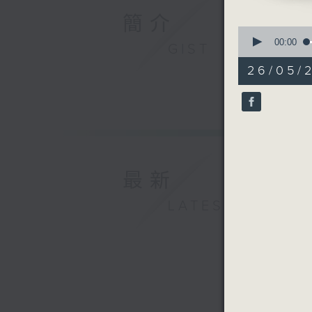
簡介
0
seconds
00:00
GIST
of
55
26/05/
minutes,
0
seconds
90%
最新
LATEST