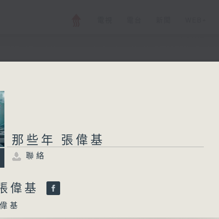
電視
電台
新聞
WEB+
那些年 張偉基
聯絡
所有集數
那些年 張偉基
聯絡
您喜歡這個節目嗎?
 張偉基
偉基
主持人：張偉基