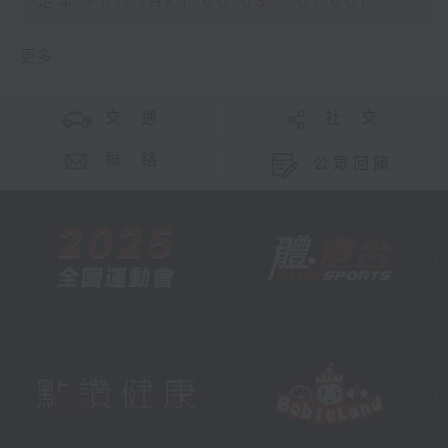
足本 Full (HKT 00:05 - 01:00)
更多 ...
交 通
社 交
聯 絡
公眾回饋