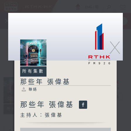
ENG
/
簡
×
全新 RTHK On The Go
取得
一手掌握 RTHK 電台、電視節目
X
所有集數
那些年 張偉基
聯絡
那些年 張偉基
電台直播
那些年 張偉基
聯絡
所有集數
主持人：張偉基
0