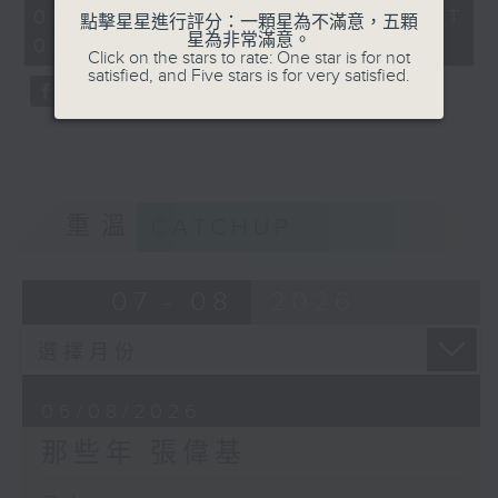
55
06/08/2026 - 足本 Full (HKT
點擊星星進行評分：一顆星為不滿意，五顆
minutes,
星為非常滿意。
00:05 - 01:00)
0
Click on the stars to rate: One star is for not
seconds
satisfied, and Five stars is for very satisfied.
重溫
CATCHUP
07 - 08
2026
06/08/2026
那些年 張偉基