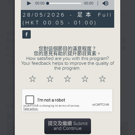
您喜歡這個節目嗎?
seconds
00:00
00:00
of
0
28/05/2026 - 足本 Full
簡介
GIST
seconds
(HKT 00:05 - 01:00)
主持人：張偉基
在你生命中留下的一些痕跡，可以使你更明白自
己、更懂得如何走向未來。 星期一至五，深夜
您對這個節目的滿意程度？
您的意見有助於提升節目質素。
十二時至一時
How satisfied are you with this program?
【那些年】張偉基
Your feedback helps to improve the quality of
the program.
☆
☆
☆
☆
☆
最新
LATEST
06/08/2026
那些年 張偉基
提交及繼續 Submit
0
and Continue
seconds
00:00
55:00
of