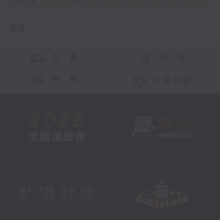
足本 Full (HKT 00:05 - 01:00)
更多 ...
交 通
社 交
聯 絡
公眾回饋