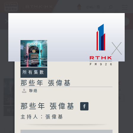
ENG
/
簡
×
全新 RTHK On The Go
取得
一手掌握 RTHK 電台、電視節目
X
所有集數
那些年 張偉基
聯絡
那些年 張偉基
電台直播
那些年 張偉基
聯絡
所有集數
主持人：張偉基
0