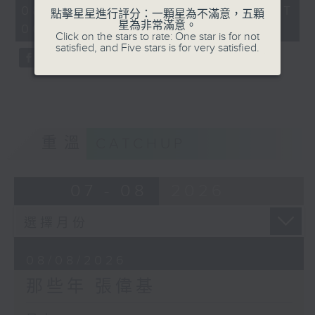
55
08/08/2026 - 足本 Full (HKT
點擊星星進行評分：一顆星為不滿意，五顆
minutes,
星為非常滿意。
00:05 - 01:00)
0
Click on the stars to rate: One star is for not
seconds
satisfied, and Five stars is for very satisfied.
重溫
CATCHUP
07 - 08
2026
08/08/2026
那些年 張偉基