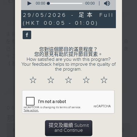
您喜歡這個節目嗎?
seconds
00:00
00:00
of
0
29/05/2026 - 足本 Full
簡介
GIST
seconds
(HKT 00:05 - 01:00)
主持人：張偉基
在你生命中留下的一些痕跡，可以使你更明白自
己、更懂得如何走向未來。 星期一至五，深夜
您對這個節目的滿意程度？
您的意見有助於提升節目質素。
十二時至一時
How satisfied are you with this program?
【那些年】張偉基
Your feedback helps to improve the quality of
the program.
☆
☆
☆
☆
☆
最新
LATEST
08/08/2026
那些年 張偉基
提交及繼續 Submit
0
and Continue
seconds
00:00
55:00
of