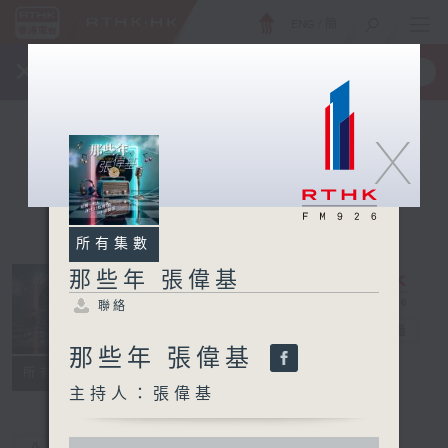
ENG
/
簡
×
全新 RTHK On The Go
取得
一手掌握 RTHK 電台、電視節目
X
所有集數
那些年 張偉基
聯絡
那些年 張偉基
電台直播
那些年 張偉基
聯絡
所有集數
主持人：張偉基
0