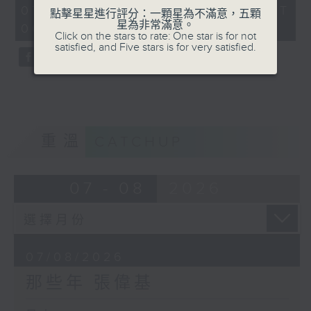
55
07/08/2026 - 足本 Full (HKT
點擊星星進行評分：一顆星為不滿意，五顆
minutes,
星為非常滿意。
00:05 - 01:00)
0
Click on the stars to rate: One star is for not
seconds
satisfied, and Five stars is for very satisfied.
重溫
CATCHUP
07 - 08
2026
07/08/2026
那些年 張偉基