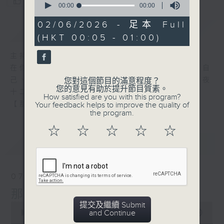
您喜歡這個節目嗎?
seconds
00:00
00:00
of
0
02/06/2026 - 足本 Full
簡介
GIST
seconds
(HKT 00:05 - 01:00)
主持人：張偉基
在你生命中留下的一些痕跡，可以使你更明白自
己、更懂得如何走向未來。 星期一至五，深夜
您對這個節目的滿意程度？
您的意見有助於提升節目質素。
十二時至一時
How satisfied are you with this program?
【那些年】張偉基
Your feedback helps to improve the quality of
the program.
☆
☆
☆
☆
☆
最新
LATEST
07/08/2026
那些年 張偉基
提交及繼續 Submit
0
and Continue
seconds
00:00
55:00
of