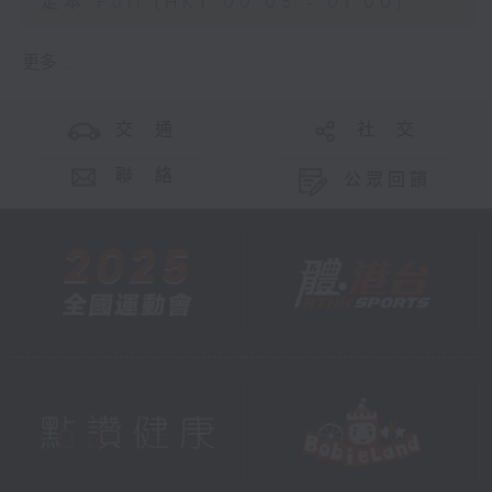
足本 Full (HKT 00:05 - 01:00)
更多 ...
交 通
社 交
聯 絡
公眾回饋