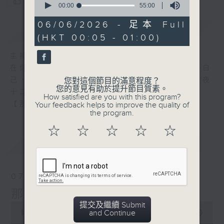
您喜歡這個節目嗎?
seconds
00:00
55:00
of
55
06/06/2026 - 足本 Full
簡介
GIST
minutes,
(HKT 00:05 - 01:00)
0
seconds
主持人：張偉基
在你生命中留下的一些痕跡，可以使你更明白自
己、更懂得如何走向未來。 星期一至五，深夜
您對這個節目的滿意程度？
您的意見有助於提升節目質素。
十二時至一時
How satisfied are you with this program?
【那些年】張偉基
Your feedback helps to improve the quality of
the program.
☆
☆
☆
☆
☆
最新
LATEST
07/08/2026
那些年 張偉基
提交及繼續 Submit
0
and Continue
seconds
00:00
55:00
of