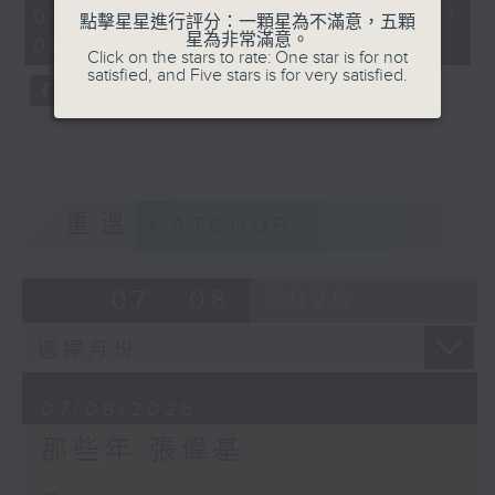
55
07/08/2026 - 足本 Full (HKT
點擊星星進行評分：一顆星為不滿意，五顆
minutes,
星為非常滿意。
00:05 - 01:00)
0
Click on the stars to rate: One star is for not
seconds
satisfied, and Five stars is for very satisfied.
重溫
CATCHUP
07 - 08
2026
07/08/2026
那些年 張偉基