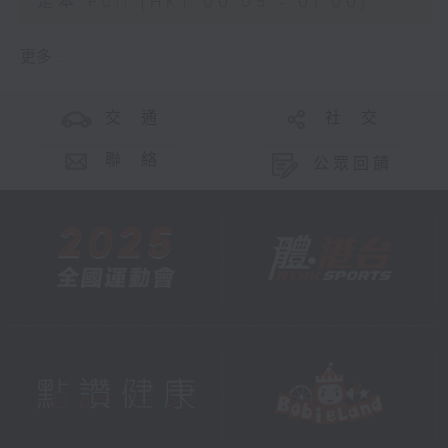
足本 Full (HKT 00:05 - 01:00)
更多 ...
交 通
社 交
聯 絡
公眾回饋