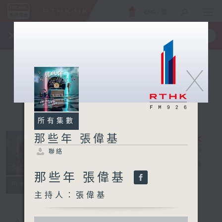
ENG
/
簡
×
全新 RTHK On The Go
取得
一手掌握 RTHK 電台、電視節目
X
所有集數
那些年 張偉基
聯絡
那些年 張偉基
電台直播
那些年 張偉基
聯絡
所有集數
主持人：張偉基
0