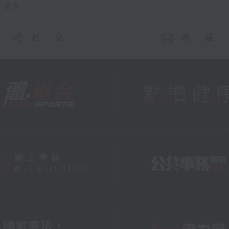
更多 ...
社 交
聯 絡