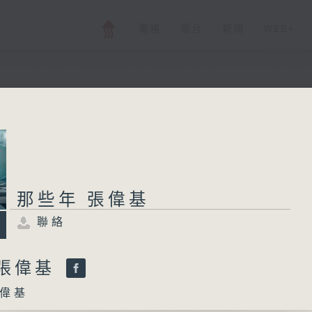
電視
電台
新聞
WEB+
那些年 張偉基
聯絡
所有集數
那些年 張偉基
聯絡
您喜歡這個節目嗎?
 張偉基
偉基
主持人：張偉基