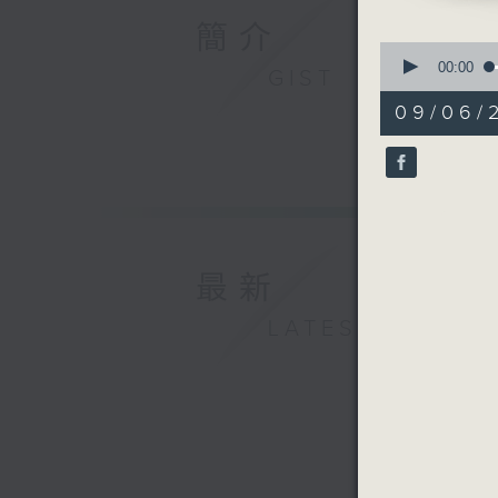
簡介
0
seconds
00:00
GIST
of
55
09/06/
minutes,
0
seconds
90%
最新
LATEST