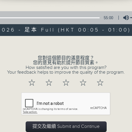
在你生命中留下的一些痕跡，可以使你更明白
五，深夜十二時至一時
【那些年】張偉基
55:00
2026 - 足本 Full (HKT 00:05 - 01:00)
Volume
您對這個節目的滿意程度？
07/08/2026
您的意見有助於提升節目質素。
How satisfied are you with this program?
Your feedback helps to improve the quality of the program.
那些年 張偉基
0
☆
☆
☆
☆
☆
seconds
00:00
of
55
07/08/2026 - 足本 Full (HKT 00:05
minutes,
0
seconds
Volume
90%
提交及繼續 Submit and Continue