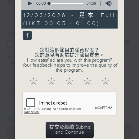
您喜歡這個節目嗎?
seconds
00:00
54:59
of
54
12/06/2026 - 足本 Full
簡介
GIST
minutes,
(HKT 00:05 - 01:00)
59
seconds
主持人：張偉基
在你生命中留下的一些痕跡，可以使你更明白自
己、更懂得如何走向未來。 星期一至五，深夜
您對這個節目的滿意程度？
您的意見有助於提升節目質素。
十二時至一時
How satisfied are you with this program?
【那些年】張偉基
Your feedback helps to improve the quality of
the program.
☆
☆
☆
☆
☆
最新
LATEST
06/08/2026
那些年 張偉基
提交及繼續 Submit
0
and Continue
seconds
00:00
55:00
of