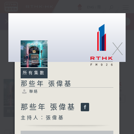
ENG
/
簡
×
全新 RTHK On The Go
取得
一手掌握 RTHK 電台、電視節目
X
所有集數
那些年 張偉基
聯絡
那些年 張偉基
電台直播
那些年 張偉基
聯絡
所有集數
主持人：張偉基
0