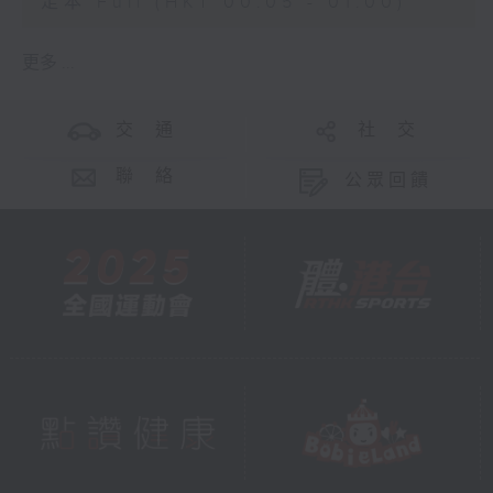
足本 Full (HKT 00:05 - 01:00)
更多 ...
交 通
社 交
聯 絡
公眾回饋