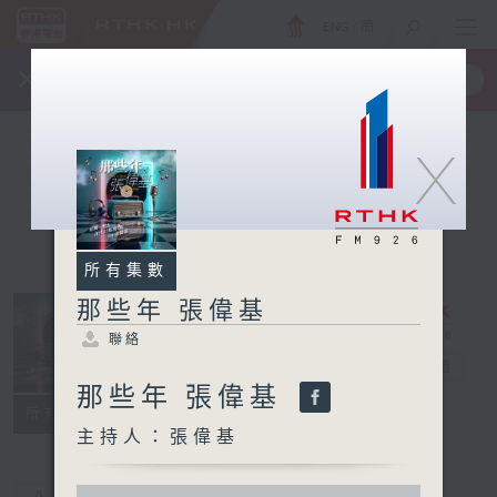
ENG
/
簡
×
全新 RTHK On The Go
取得
一手掌握 RTHK 電台、電視節目
X
所有集數
那些年 張偉基
聯絡
那些年 張偉基
電台直播
那些年 張偉基
聯絡
所有集數
主持人：張偉基
0