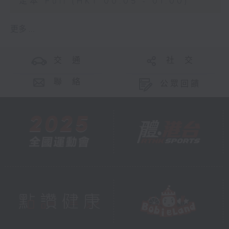
足本 Full (HKT 00:05 - 01:00)
更多 ...
交 通
社 交
聯 絡
公眾回饋