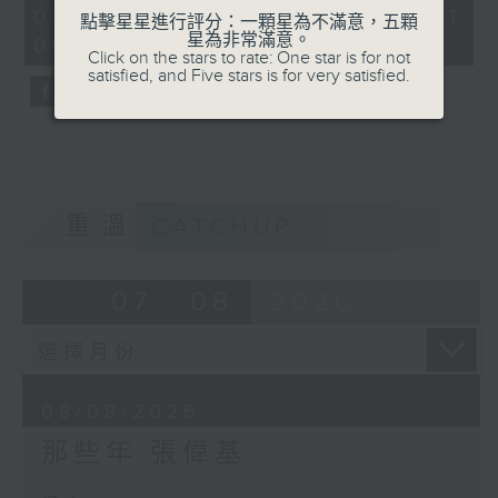
55
08/08/2026 - 足本 Full (HKT
點擊星星進行評分：一顆星為不滿意，五顆
minutes,
星為非常滿意。
00:05 - 01:00)
0
Click on the stars to rate: One star is for not
seconds
satisfied, and Five stars is for very satisfied.
重溫
CATCHUP
07 - 08
2026
08/08/2026
那些年 張偉基