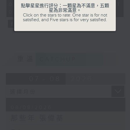
55
08/08/2026 - 足本 Full (HKT
點擊星星進行評分：一顆星為不滿意，五顆
minutes,
星為非常滿意。
00:05 - 01:00)
0
Click on the stars to rate: One star is for not
seconds
satisfied, and Five stars is for very satisfied.
重溫
CATCHUP
07 - 08
2026
08/08/2026
那些年 張偉基