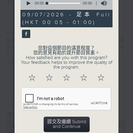
您喜歡這個節目嗎?
seconds
00:00
00:00
of
0
09/07/2026 - 足本 Full
簡介
GIST
seconds
(HKT 00:05 - 01:00)
主持人：張偉基
在你生命中留下的一些痕跡，可以使你更明白自
己、更懂得如何走向未來。 星期一至五，深夜
您對這個節目的滿意程度？
您的意見有助於提升節目質素。
十二時至一時
How satisfied are you with this program?
【那些年】張偉基
Your feedback helps to improve the quality of
the program.
☆
☆
☆
☆
☆
最新
LATEST
08/08/2026
那些年 張偉基
提交及繼續 Submit
0
and Continue
seconds
00:00
55:00
of