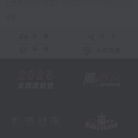
足本 Full (HKT 00:05 - 01:00)
更多 ...
交 通
社 交
聯 絡
公眾回饋