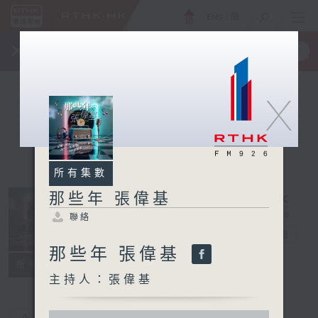
ENG
/
簡
×
全新 RTHK On The Go
取得
一手掌握 RTHK 電台、電視節目
X
所有集數
那些年 張偉基
聯絡
那些年 張偉基
電台直播
那些年 張偉基
聯絡
所有集數
主持人：張偉基
0