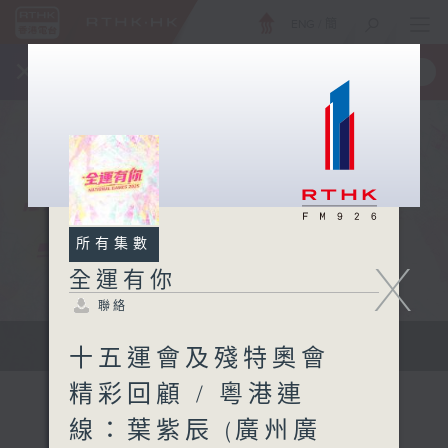
ENG
/
簡
×
全新 RTHK On The Go
取得
一手掌握 RTHK 電台、電視節目
所有集數
X
全運有你
聯絡
緊貼每刻精彩 全城一起喝采
十五運會及殘特奧會
精彩回顧 / 粵港連
線：葉紫辰 (廣州廣