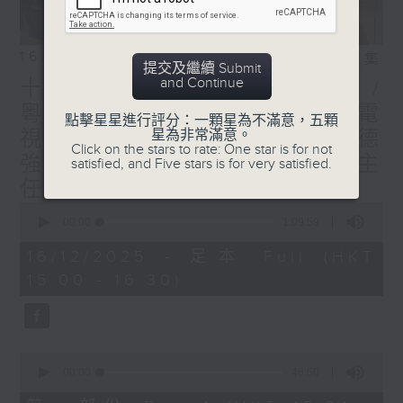
16/12/2025
相片集
提交及繼續 Submit
and Continue
十五運會及殘特奧會精彩回顧 /
粵港連線：葉紫辰 (廣州廣播電
點擊星星進行評分：一顆星為不滿意，五顆
視台體育評述員) / 嘉賓︰楊德
星為非常滿意。
Click on the stars to rate: One star is for not
強 (全國運動會統籌辦公室主
satisfied, and Five stars is for very satisfied.
任)
0
seconds
00:00
1:09:59
of
1
16/12/2025 - 足本 Full (HKT
hour,
15:00 - 16:30)
9
minutes,
59
seconds
0
seconds
00:00
46:50
of
46