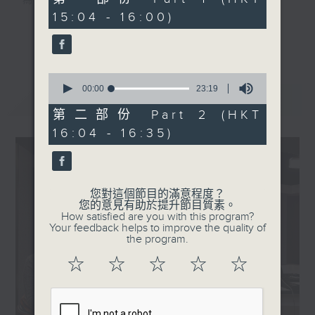
為夢想，全力應戰！
minutes,
15:04 - 16:00)
50
seconds
全心、全面、全方位、全程直擊第十五屆全國
更多...
運動會及殘特奧會！
0
香港電台第一台
seconds
00:00
23:19
最新
LATEST
of
23
第二部份 Part 2 (HKT
全運有你
minutes,
16:04 - 16:35)
19
seconds
逢星期一至五 3:00PM
逢星期六、日 6:20PM
您對這個節目的滿意程度？
您的意見有助於提升節目質素。
How satisfied are you with this program?
Your feedback helps to improve the quality of
緊貼每刻精彩，全城一起喝采！
the program.
☆
☆
☆
☆
☆