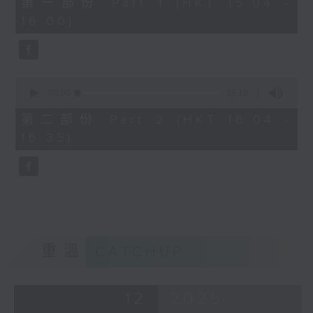
第一部份 Part 1 (HKT 15:04 -
minutes,
16:00)
50
seconds
0
seconds
00:00
23:19
of
23
第二部份 Part 2 (HKT 16:04 -
minutes,
16:35)
19
seconds
重溫
CATCHUP
12
2025