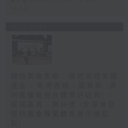
第二部份 Part 2 (HKT 16:04 -
16:35)
11/12/2025
殘特奧會焦點：硬地滾球坐銀
望金 / 粵港連線：葉紫辰 (廣
州廣播電視台體育評述員) /
現場嘉賓︰黃仲德 (全運會及
殘特奧會專業體育展示總監
製)