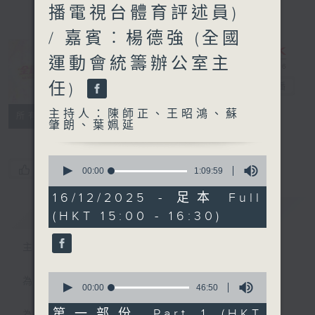
播電視台體育評述員)
/ 嘉賓︰楊德強 (全國
運動會統籌辦公室主
任)
全運有你
電台直播
主持人：陳師正、王昭鴻、蘇
聯絡
所有集數
肇朗、葉姵延
0
您喜歡這個節目嗎?
seconds
00:00
1:09:59
of
1
16/12/2025 - 足本 Full
hour,
簡介
GIST
(HKT 15:00 - 16:30)
9
minutes,
59
主持人：陳師正、王昭鴻、蘇肇朗、葉姵延
seconds
0
為目標，全神貫注！
seconds
00:00
46:50
of
46
第一部份 Part 1 (HKT