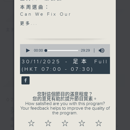
本周選曲：
簡介
Can We Fix Our
GIST
Nation's Broken Heart -
更多...
Stevie Wonder
主持人：蕭叔叔
Let The Music Heal
Your Soul - Bravo All
0
Stars
seconds
00:00
29:29
of
Love Heals - Rent Cast
29
30/11/2025 - 足本 Full
承諾 - 群星
minutes,
(HKT 07:00 - 07:30)
29
seconds
最新
LATEST
您對這個節目的滿意程度？
您的意見有助於提升節目質素。
02/08/2026
How satisfied are you with this program?
Your feedback helps to improve the quality of
英式英語一分鐘 with 蕭叔叔
the program.
本集選曲：
☆
☆
☆
☆
☆
We Are Never Ever Getting Back