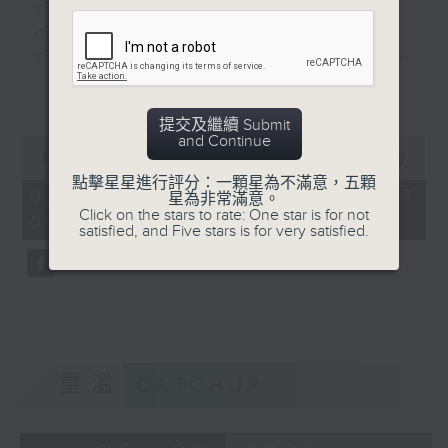
Together - Taylor Swift
Close to You - Jay Fung
The Time of My Life - Benson
Boone
更多...
Appear - SLAY
提交及繼續 Submit
Good Times - Lukas Graham
and Continue
0
seconds
00:00
29:26
of
點擊星星進行評分：一顆星為不滿意，五顆
29
02/08/2026 - 足本 Full (HKT
星為非常滿意。
minutes,
Click on the stars to rate: One star is for not
07:00 - 07:30)
26
satisfied, and Five stars is for very satisfied.
seconds
重溫
CATCHUP