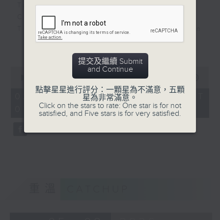
Together - Taylor Swift
Close to You - Jay Fung
The Time of My Life - Benson
Boone
更多...
Appear - SLAY
提交及繼續 Submit
Good Times - Lukas Graham
and Continue
0
seconds
00:00
00:00
of
點擊星星進行評分：一顆星為不滿意，五顆
0
02/08/2026 - 足本 Full (HKT
星為非常滿意。
seconds
Click on the stars to rate: One star is for not
07:00 - 07:30)
satisfied, and Five stars is for very satisfied.
重溫
CATCHUP