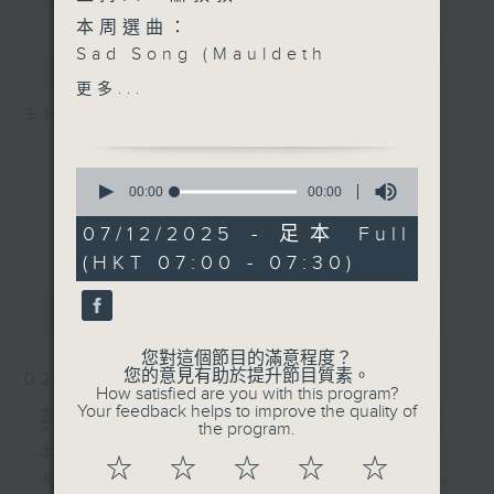
本周選曲：
簡介
Sad Song (Mauldeth
GIST
Road West Demo,
更多...
Nov’92) - Oasis
主持人：蕭叔叔
Easy On Me - Adele
Time Will Tell - Celeste
0
Let's Start From Here -
seconds
00:00
00:00
of
王若琳 Joanna Wang
0
07/12/2025 - 足本 Full
seconds
(HKT 07:00 - 07:30)
最新
LATEST
您對這個節目的滿意程度？
您的意見有助於提升節目質素。
02/08/2026
How satisfied are you with this program?
Your feedback helps to improve the quality of
英式英語一分鐘 with 蕭叔叔
the program.
本集選曲：
☆
☆
☆
☆
☆
We Are Never Ever Getting Back