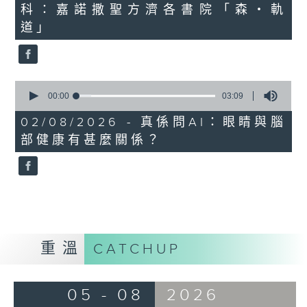
科：嘉諾撒聖方濟各書院「森・軌
18
minutes,
道」
47
seconds
0
seconds
00:00
03:09
of
3
02/08/2026 - 真係問AI：眼睛與腦
minutes,
部健康有甚麼關係？
9
seconds
重溫
CATCHUP
05 - 08
2026