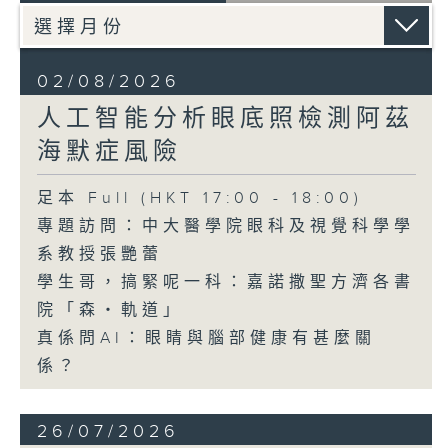
02/08/2026
人工智能分析眼底照檢測阿茲
海默症風險
足本 Full (HKT 17:00 - 18:00)
專題訪問：中大醫學院眼科及視覺科學學
系教授張艷蕾
學生哥，搞緊呢一科：嘉諾撒聖方濟各書
院「森・軌道」
真係問AI：眼睛與腦部健康有甚麼關
係？
26/07/2026