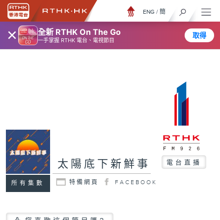
ENG
/
簡
×
全新 RTHK On The Go
取得
一手掌握 RTHK 電台、電視節目
太陽底下新鮮事
電台直播
特備網頁
FACEBOOK
所有集數