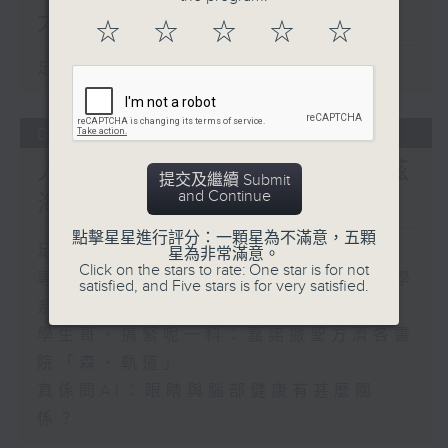
太陽底下新鮮事
☆
☆
☆
☆
☆
足本 Full (HKT 17:04 - 18:00)
02/08/2026
人工智能分析眼底照檢測阿茲
提交及繼續 Submit
and Continue
海默症風險
點擊星星進行評分：一顆星為不滿意，五顆
足本 Full (HKT 17:00 - 18:00)
星為非常滿意。
Click on the stars to rate: One star is for not
專題訪問：中大醫學院眼科及視覺科學學
satisfied, and Five stars is for very satisfied.
系教授張艷蕾
學生哥，搞緊呢一科：嘉諾撒聖方濟各書
院「森・軌道」
真係問AI：眼睛與腦部健康有甚麼關
係？