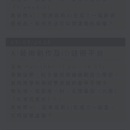
「FlameBio」
真係問AI：如果我用AI生成了一幅數碼
藝術品，有何方法可以保護我的版權？
05/07/2026
AI藝術創作及ID註冊平台
足本 Full (HKT 17:00 - 18:00)
專題訪問：科大藝術與機器創造力學部、
新興跨學科領域學部講師秦仲宇博士
學生哥，搞緊呢一科：文理書院（九龍）
「比夜光更光2.0」
真係問AI：如果我用AI生成了一幅畫，
它的版權誰屬？