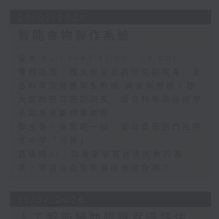
26/07/2026
智能食物製作系統
足本 Full (HKT 17:00 - 18:00)
專題訪問：理大未來食品研究院院長、食
品科學及營養學系教授 黃家興教授、理
大智齡研究院副院長、語言科學及技術學
系副教授鄺伊蘭教授
學生哥，搞緊呢一科：聖公會聖西門呂明
才中學「河神」
真係問AI：如果家中有吞嚥困難的長
者，我適合自製軟餐給他進食嗎？
19/07/2026
人工智能輔助超聲吞嚥評估