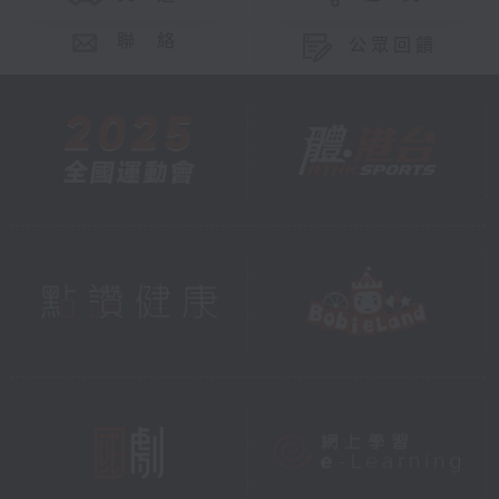
聯 絡
公眾回饋