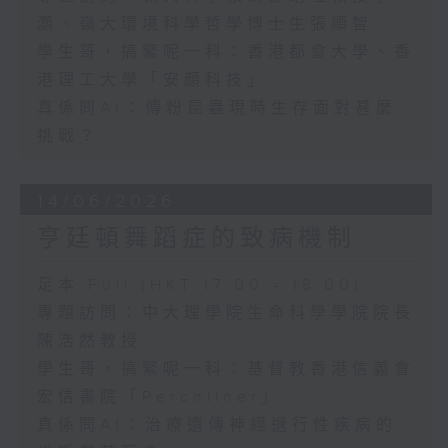
灝、嶺大環境科學哲學博士生張順智
學生哥，搞緊呢一科：香港都會大學、香
港理工大學「安顏科技」
真係問AI：傳粉昆蟲現時生存面對甚麼
挑戰？
14/06/2026
亨廷頓舞蹈症的致病機制
足本 Full (HKT 17:00 - 18:00)
專題訪問：中大理學院生命科學學院院長
陳浩然教授
學生哥，搞緊呢一科：基督教香港信義會
宏信書院「Perchliner」
真係問AI：治療遺傳神經退行性疾病的