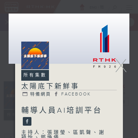
ENG
/
簡
×
全新 RTHK On The Go
取得
一手掌握 RTHK 電台、電視節目
X
所有集數
太陽底下新鮮事
特備網頁
FACEBOOK
太陽底下新鮮事
電台直播
輔導人員AI培訓平台
特備網頁
FACEBOOK
所有集數
主持人：張璟瑩、區凱聲、謝
穎怡、鄧煥儀