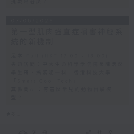
挑戰是甚麼？
07/06/2026
第一型肌肉強直症損害神經系
統的新機制
足本 Full (HKT 17:00 - 18:00)
專題訪問：中大生命科學學院院長陳浩然
學生哥，搞緊呢一科：香港科技大學
「Smart Cool Tech」
真係問AI：有甚麼常見的動物實驗模
型？
更多 ...
交 通
社 交