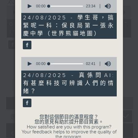
太陽底下新鮮事
0
seconds
00:00
23:34
0
of
seconds
00:00
56:00
23
24/08/2025 - 學生哥，搞
of
minutes,
56
09/08/2026 - 足本 Full (HKT
緊呢一科：保良局第一張永
34
minutes,
seconds
17:04 - 18:00)
0
慶中學（世界熊貓地圖）
seconds
0
seconds
00:00
02:41
of
2
24/08/2025 - 真係問AI:
minutes,
重溫
CATCHUP
有甚麼科技可辨識人們的情
41
seconds
緒？
06 - 08
2026
您對這個節目的滿意程度？
您的意見有助於提升節目質素。
How satisfied are you with this program?
Your feedback helps to improve the quality of
09/08/2026
the program.