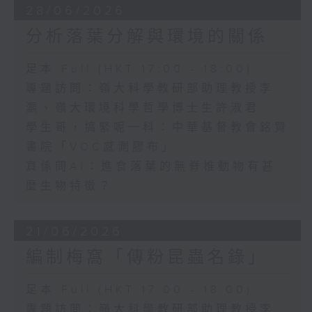
28/06/2026
分析落葉分解與環境的關係
足本 Full (HKT 17:00 - 18:00)
專題訪問：嶺大科學教研部助理教授李
灝、嶺大環境科學哲學博士生許淑君
學生哥，搞緊呢一科：中華基督教會銘賢
書院「VOC感測膠布」
真係問AI：進食落葉的無脊椎動物有甚
麼生物特徵？
21/06/2026
編制梅窩「傳粉昆蟲名錄」
足本 Full (HKT 17:00 - 18:00)
專題訪問：嶺大科學教研部助理教授李