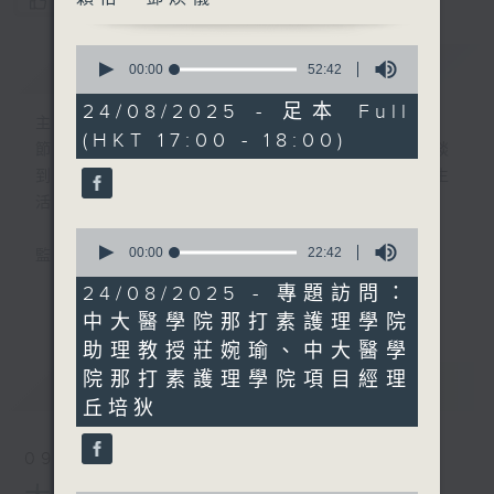
您喜歡這個節目嗎?
0
簡介
GIST
seconds
00:00
52:42
of
52
24/08/2025 - 足本 Full
minutes,
主持人：張璟瑩、區凱聲、謝穎怡、鄧煥儀
(HKT 17:00 - 18:00)
42
節目簡介:介紹重要創科領域發展，由理論談
seconds
到實踐，由錄音室走進實驗室，探討科技與生
活的關係。
0
seconds
00:00
22:42
監製:張璟瑩
of
22
24/08/2025 - 專題訪問：
更多...
minutes,
中大醫學院那打素護理學院
42
seconds
助理教授莊婉瑜、中大醫學
院那打素護理學院項目經理
最新
LATEST
丘培狄
09/08/2026