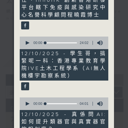
任、InnoHK 創新香港研發
太陽底下新鮮事
平台轄下免疫與感染研究中
網上直播完畢稍後提供節目重溫。 Archive
心名譽科學顧問程曉霞博士
will be available after live webcast
0
seconds
00:00
24:02
of
24
12/10/2025 - 學生哥，搞
minutes,
重溫
CATCHUP
緊呢一科：香港專業教育學
2
seconds
院IVE土木工程學系（AI無人
機樓宇勘察系統）
05 - 08
2026
0
seconds
00:00
04:01
09/08/2026
of
4
12/10/2025 - 真係問AI:
太陽底下新鮮事
minutes,
如何提升類器官與真實器官
1
second