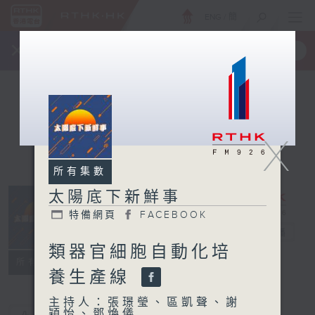
ENG
/
簡
×
全新 RTHK On The Go
取得
一手掌握 RTHK 電台、電視節目
X
所有集數
太陽底下新鮮事
特備網頁
FACEBOOK
太陽底下新鮮事
電台直播
類器官細胞自動化培
特備網頁
FACEBOOK
所有集數
養生產線
主持人：張璟瑩、區凱聲、謝
穎怡、鄧煥儀