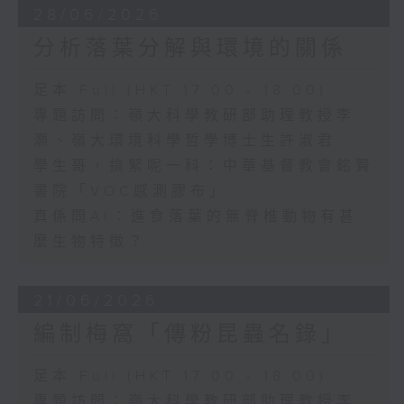
28/06/2026
分析落葉分解與環境的關係
足本 Full (HKT 17:00 - 18:00)
專題訪問：嶺大科學教研部助理教授李
灝、嶺大環境科學哲學博士生許淑君
學生哥，搞緊呢一科：中華基督教會銘賢
書院「VOC感測膠布」
真係問AI：進食落葉的無脊椎動物有甚
麼生物特徵？
21/06/2026
編制梅窩「傳粉昆蟲名錄」
足本 Full (HKT 17:00 - 18:00)
專題訪問：嶺大科學教研部助理教授李