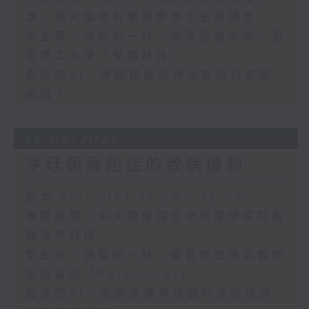
灝、嶺大環境科學哲學博士生張順智
學生哥，搞緊呢一科：香港都會大學、香
港理工大學「安顏科技」
真係問AI：傳粉昆蟲現時生存面對甚麼
挑戰？
14/06/2026
亨廷頓舞蹈症的致病機制
足本 Full (HKT 17:00 - 18:00)
專題訪問：中大理學院生命科學學院院長
陳浩然教授
學生哥，搞緊呢一科：基督教香港信義會
宏信書院「Perchliner」
真係問AI：治療遺傳神經退行性疾病的