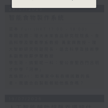
26/07/2026
智能食物製作系統
足本 Full (HKT 17:00 - 18:00)
專題訪問：理大未來食品研究院院長、食
品科學及營養學系教授 黃家興教授、理
大智齡研究院副院長、語言科學及技術學
系副教授鄺伊蘭教授
學生哥，搞緊呢一科：聖公會聖西門呂明
才中學「河神」
真係問AI：如果家中有吞嚥困難的長
者，我適合自製軟餐給他進食嗎？
19/07/2026
人工智能輔助超聲吞嚥評估