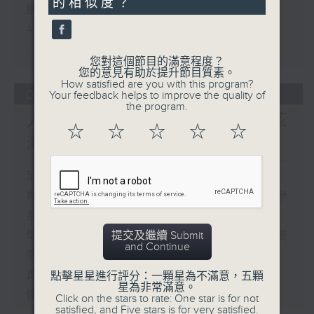
的相似度？
網上直播完畢稍後提供節目重溫。
Archive will be available after
live webcast
您對這個節目的滿意程度？
您的意見有助於提升節目質素。
How satisfied are you with this program?
02/08/2026
Your feedback helps to improve the quality of
the program.
人工智能分析眼底照檢測阿茲
☆
☆
☆
☆
☆
海默症風險
足本 Full (HKT 17:00 - 18:00)
專題訪問：中大醫學院眼科及視覺科學學
系教授張艷蕾
提交及繼續 Submit
學生哥，搞緊呢一科：嘉諾撒聖方濟各書
and Continue
院「森・軌道」
真係問AI：眼睛與腦部健康有甚麼關
點擊星星進行評分：一顆星為不滿意，五顆
星為非常滿意。
係？
Click on the stars to rate: One star is for not
satisfied, and Five stars is for very satisfied.