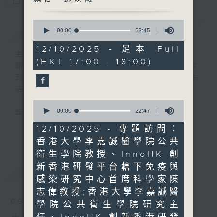
您喜歡這個節目嗎?
0
簡介
GIST
seconds
00:00
52:45
of
52
12/10/2025 - 足本 Full
minutes,
主持人：張璟瑩、區凱聲、謝穎怡、鄧煥儀
(HKT 17:00 - 18:00)
45
節目簡介:介紹重要創科領域發展，由理論談
seconds
到實踐，由錄音室走進實驗室，探討科技與生
活的關係。
0
seconds
00:00
22:47
監製:張璟瑩
of
22
12/10/2025 - 專題訪問：
更多...
minutes,
香港大學李嘉誠醫學院公共
47
seconds
衛生學院教授、InnoHK 創
新香港研發平台轄下免疫與
最新
LATEST
感染研究中心首席科學家陳
志偉教授;香港大學李嘉誠醫
09/08/2026
學院公共衛生學院研究主