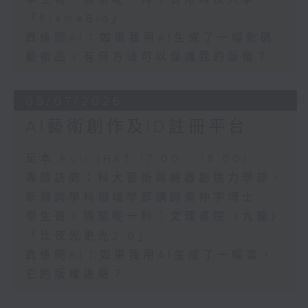
「FlameBio」
真係問AI：如果我用AI生成了一幅數碼
藝術品，有何方法可以保護我的版權？
05/07/2026
AI藝術創作及ID註冊平台
足本 Full (HKT 17:00 - 18:00)
專題訪問：科大藝術與機器創造力學部、
新興跨學科領域學部講師秦仲宇博士
學生哥，搞緊呢一科：文理書院（九龍）
「比夜光更光2.0」
真係問AI：如果我用AI生成了一幅畫，
它的版權誰屬？