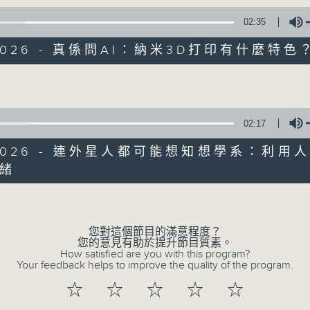
seconds
00:00
of
02:35
20
02/08/2026 - 專題訪問：中大醫
minutes,
/2026 - 真係問AI：納米3D打印有什麼特色
3
seconds
Volume
90%
Volume
0
seconds
00:00
of
02:17
1
02/08/2026 - 學生哥，搞緊呢
hour,
4/2026 - 連外星人都可能想知想學系：利用
18
道」
minutes,
緒
47
Volume
seconds
Volume
90%
0
seconds
00:00
您對這個節目的滿意程度？
of
您的意見有助於提升節目質素。
3
How satisfied are you with this program?
02/08/2026 - 真係問AI：眼睛與
minutes,
Your feedback helps to improve the quality of the program.
9
seconds
Volume
☆
☆
☆
☆
☆
90%