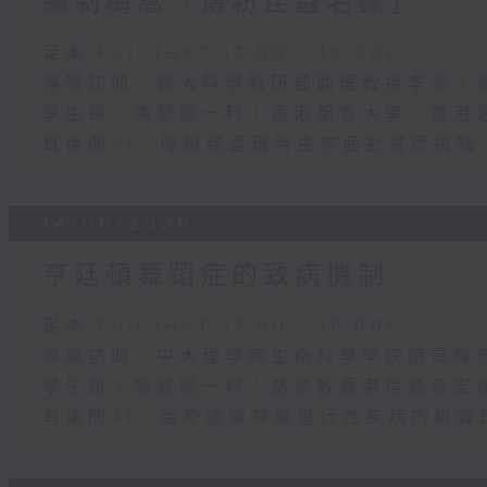
編制梅窩「傳粉昆蟲名錄」
足本 Full (HKT 17:00 - 18:00)
專題訪問：嶺大科學教研部助理教授李灝、
學生哥，搞緊呢一科：香港都會大學、香港
真係問AI：傳粉昆蟲現時生存面對甚麼挑戰
14/06/2026
亨廷頓舞蹈症的致病機制
足本 Full (HKT 17:00 - 18:00)
專題訪問：中大理學院生命科學學院院長陳
學生哥，搞緊呢一科：基督教香港信義會宏信書院
真係問AI：治療遺傳神經退行性疾病的挑戰