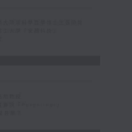
嶺大環境科學哲學博士生張順智
理工大學「安顏科技」
？
浩然教授
「Perchliner」
是甚麼？