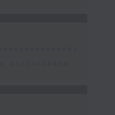
興跨學科領域學部講師秦仲宇博士
Bio」
術品，有何方法可以保護我的版