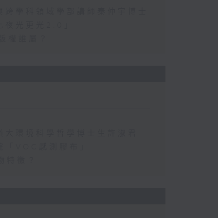
興跨學科領域學部講師秦仲宇博士
夜光更光2.0」
的版權誰屬？
嶺大環境科學哲學博士生許淑君
院「VOC感測膠布」
物特徵？