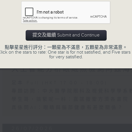
05 - 08
2026
提交及繼續 Submit and Continue
點擊星星進行評分：一顆星為不滿意，五顆星為非常滿意。
lick on the stars to rate: One star is for not satisfied, and Five stars 
02/08/2026
for very satisfied.
人工智能分析眼底照檢測阿茲海
足本 Full (HKT 17:00 - 18:00)
專題訪問：中大醫學院眼科及視覺科學學系
學生哥，搞緊呢一科：嘉諾撒聖方濟各書院
真係問AI：眼睛與腦部健康有甚麼關係？
26/07/2026