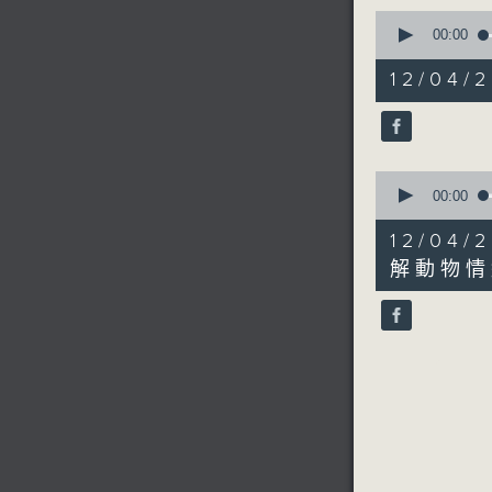
0
seconds
00:00
of
2
12/04
minutes,
35
seconds
90%
0
seconds
00:00
of
2
12/0
minutes,
17
解動物情
seconds
90%