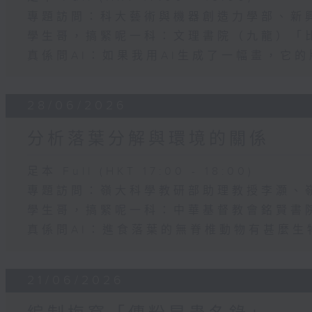
專題訪問：科大藝術與機器創造力學部、新
學生哥，搞緊呢一科：文理書院（九龍）「比
真係問AI：如果我用AI生成了一幅畫，它
28/06/2026
分析落葉分解與環境的關係
足本 Full (HKT 17:00 - 18:00)
專題訪問：嶺大科學教研部助理教授李灝、
學生哥，搞緊呢一科：中華基督教會銘賢書
真係問AI：進食落葉的無脊椎動物有甚麼生
21/06/2026