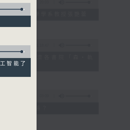
20:03
學院眼科及視覺科學學系教授張艷蕾
？
1:18:47
一科：嘉諾撒聖方濟各書院「森・軌
人工智能了
03:09
腦部健康有甚麼關係？