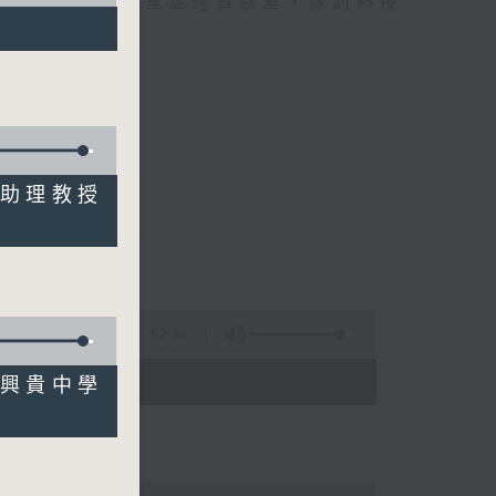
到實踐，由錄音室走進實驗室，探討科技
系助理教授
症風險
52:38
- 18:00)
李興貴中學