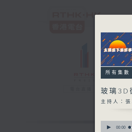
所有集數
電台直播
玻璃3
主持人：張
0
seconds
00:00