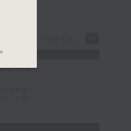
is
默症風險
教授張艷蕾
「森・軌道」