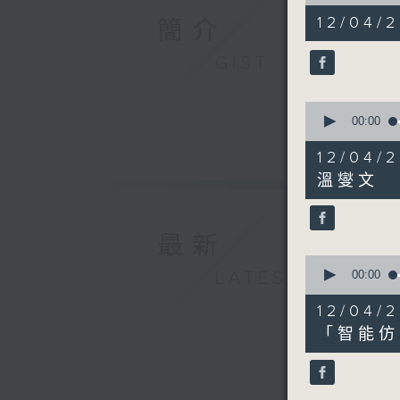
of
52
12/04/2
簡介
minutes,
26
seconds
GIST
90%
0
seconds
00:00
of
20
12/0
minutes,
13
溫燮文
seconds
90%
最新
0
seconds
LATEST
00:00
of
18
12/0
minutes,
52
「智能仿
seconds
90%