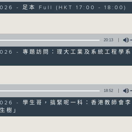
節目簡介:介紹重要創科領域發展，由理論談
026 - 足本 Full (HKT 17:00 - 18:00)
與生活的關係。
Volume
監製:張璟瑩
20:13
4/2026 - 專題訪問：理大工業及系統工程學
02/08/2026
Volume
人工智能分析眼底照檢測阿茲海默
0
seconds
00:00
18:52
of
52
02/08/2026 - 足本 Full (HKT 17:00 
4/2026 - 學生哥，搞緊呢一科：香港教師會
minutes,
38
生樹」
seconds
Volume
Volume
90%
0