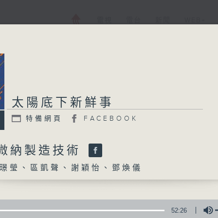
電視
電台
新聞
WEB+
太陽底下新鮮事
太陽底下新鮮事
特備網頁
FACEBOOK
特備網頁
FACEBOOK
所有集數
D微納製造技術
璟瑩、區凱聲、謝穎怡、鄧煥儀
您喜歡這個節目嗎?
主持人：張璟瑩、區凱聲、謝穎怡、鄧煥儀
52:26