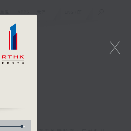
重溫
APPS
我們
ENG
/
簡
X