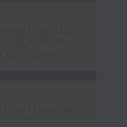
科學及營養學系教授 黃家興教
術學系副教授鄺伊蘭教授
中學「河神」
適合自製軟餐給他進食嗎？
學及技術學系副教授鄺伊蘭教授
aPulse」