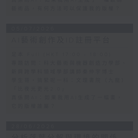
真係問AI：如果我用AI生成了一幅數碼
藝術品，有何方法可以保護我的版權？
05/07/2026
AI藝術創作及ID註冊平台
足本 Full (HKT 17:00 - 18:00)
專題訪問：科大藝術與機器創造力學部、
新興跨學科領域學部講師秦仲宇博士
學生哥，搞緊呢一科：文理書院（九龍）
「比夜光更光2.0」
真係問AI：如果我用AI生成了一幅畫，
它的版權誰屬？
28/06/2026