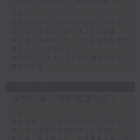
分析落葉分解與環境的關係
足本 Full (HKT 17:00 - 18:00)
專題訪問：嶺大科學教研部助理教授李
灝、嶺大環境科學哲學博士生許淑君
學生哥，搞緊呢一科：中華基督教會銘賢
書院「VOC感測膠布」
真係問AI：進食落葉的無脊椎動物有甚
麼生物特徵？
21/06/2026
編制梅窩「傳粉昆蟲名錄」
足本 Full (HKT 17:00 - 18:00)
專題訪問：嶺大科學教研部助理教授李
灝、嶺大環境科學哲學博士生張順智
學生哥，搞緊呢一科：香港都會大學、香