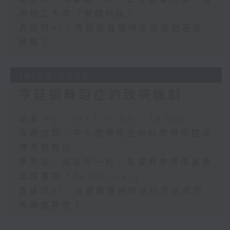
港理工大學「安顏科技」
真係問AI：傳粉昆蟲現時生存面對甚麼
挑戰？
14/06/2026
亨廷頓舞蹈症的致病機制
足本 Full (HKT 17:00 - 18:00)
專題訪問：中大理學院生命科學學院院長
陳浩然教授
學生哥，搞緊呢一科：基督教香港信義會
宏信書院「Perchliner」
真係問AI：治療遺傳神經退行性疾病的
挑戰是甚麼？