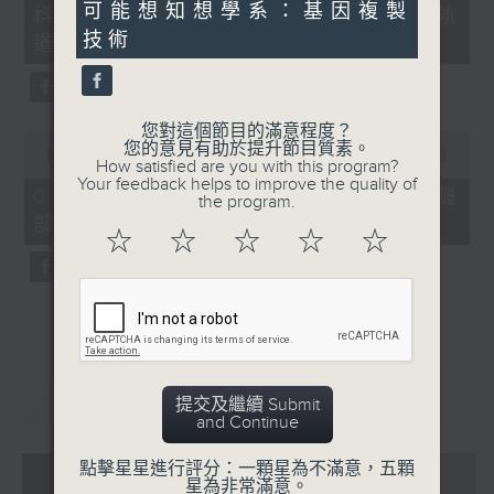
可能想知想學系：基因複製
21
科：嘉諾撒聖方濟各書院「森・軌
18
seconds
minutes,
技術
道」
47
seconds
您對這個節目的滿意程度？
0
您的意見有助於提升節目質素。
seconds
00:00
03:09
How satisfied are you with this program?
of
Your feedback helps to improve the quality of
3
02/08/2026 - 真係問AI：眼睛與腦
the program.
minutes,
部健康有甚麼關係？
9
☆
☆
☆
☆
☆
seconds
重溫
CATCHUP
提交及繼續 Submit
and Continue
點擊星星進行評分：一顆星為不滿意，五顆
05 - 08
2026
星為非常滿意。