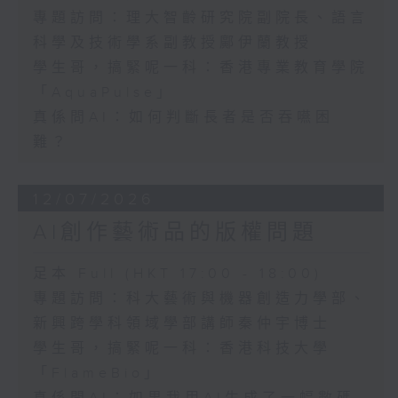
專題訪問：理大智齡研究院副院長、語言
科學及技術學系副教授鄺伊蘭教授
學生哥，搞緊呢一科：香港專業教育學院
「AquaPulse」
真係問AI：如何判斷長者是否吞嚥困
難？
12/07/2026
AI創作藝術品的版權問題
足本 Full (HKT 17:00 - 18:00)
專題訪問：科大藝術與機器創造力學部、
新興跨學科領域學部講師秦仲宇博士
學生哥，搞緊呢一科：香港科技大學
「FlameBio」