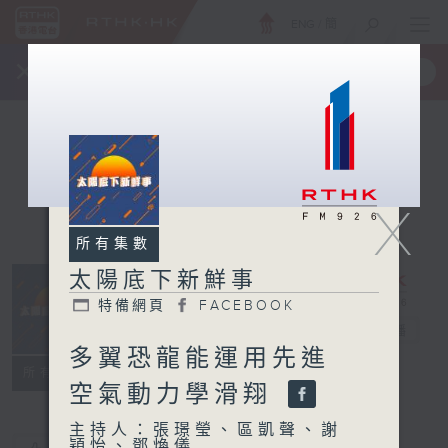
ENG
/
簡
×
全新 RTHK On The Go
取得
一手掌握 RTHK 電台、電視節目
X
所有集數
太陽底下新鮮事
特備網頁
FACEBOOK
太陽底下新鮮事
電台直播
多翼恐龍能運用先進
特備網頁
FACEBOOK
所有集數
空氣動力學滑翔
主持人：張璟瑩、區凱聲、謝
穎怡、鄧煥儀