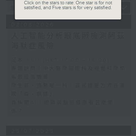
Click on the stars to rate: One star is for not
satisfied, and Five stars is for very satisfied.
02/08/2026
人工智能分析眼底照檢測阿茲
海默症風險
足本 Full (HKT 17:00 - 18:00)
專題訪問：中大醫學院眼科及視覺科學學
系教授張艷蕾
學生哥，搞緊呢一科：嘉諾撒聖方濟各書
院「森・軌道」
真係問AI：眼睛與腦部健康有甚麼關
係？
26/07/2026