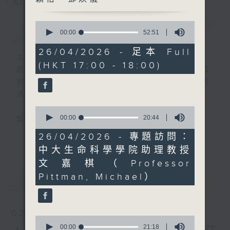
您喜歡這個節目嗎?
0
簡介
GIST
seconds
00:00
52:51
of
52
26/04/2026 - 足本 Full
minutes,
主持人：張璟瑩、區凱聲、謝穎怡、鄧煥儀
(HKT 17:00 - 18:00)
51
節目簡介:介紹重要創科領域發展，由理論談
seconds
到實踐，由錄音室走進實驗室，探討科技與生
活的關係。
0
seconds
00:00
20:44
監製:張璟瑩
of
20
26/04/2026 - 專題訪問：
更多...
minutes,
中大生命科學學院助理教授
44
seconds
文嘉棋（Professor
Pittman, Michael）
最新
LATEST
02/08/2026
0
seconds
00:00
21:18