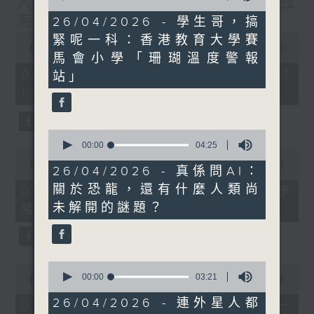
人工智能分析眼底照檢測阿茲
of
21
海默症風險
26/04/2026 - 學生哥，搞
minutes,
0
緊呢一科：香港教育大學賽
18
seconds
00:00
52:38
seconds
馬會小學「珊瑚溫度警報
of
52
02/08/2026 - 足本 Full (HKT
站」
minutes,
17:00 - 18:00)
38
seconds
0
seconds
00:00
04:25
0
of
seconds
00:00
20:03
4
26/04/2026 - 真係問AI：
of
minutes,
20
關於恐龍，還有什麼人類尚
02/08/2026 - 專題訪問：中大醫學
25
minutes,
seconds
未解開的謎題？
院眼科及視覺科學學系教授張艷蕾
3
seconds
0
0
seconds
00:00
03:21
seconds
00:00
1:18:47
of
of
3
26/04/2026 - 連外星人都
1
02/08/2026 - 學生哥，搞緊呢一
minutes,
hour,