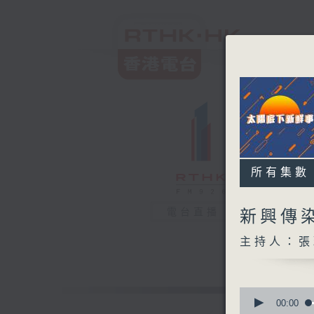
所有集數
電台直播
新興傳
主持人：張
0
seconds
00:00