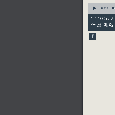
0
seconds
00:00
of
3
17/0
minutes,
0
什麼挑戰
seconds
90%