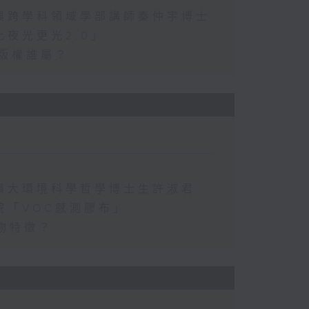
興跨學科領域學部講師秦仲宇博士
夜光更光2.0」
的版權誰屬？
嶺大環境科學哲學博士生許淑君
院「VOC感測膠布」
物特徵？