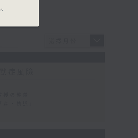
is
默症風險
教授張艷蕾
「森・軌道」