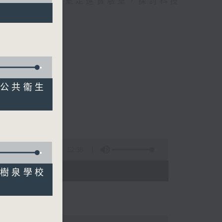
到實踐，由錄音室走進實驗室，探討科技
院公共衞生
症風險
52:38
- 18:00)
方樹泉學校