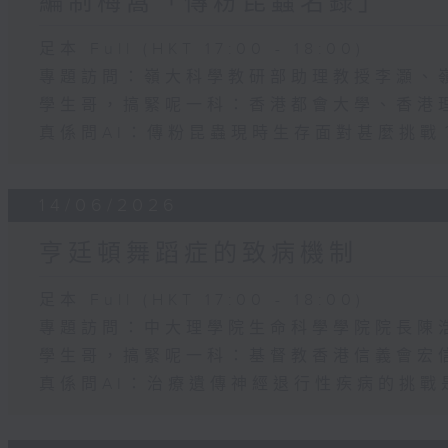
編制梅窩「傳粉昆蟲名錄」
足本 Full (HKT 17:00 - 18:00)
專題訪問：嶺大科學教研部助理教授李灝、
學生哥，搞緊呢一科：香港都會大學、香港
真係問AI：傳粉昆蟲現時生存面對甚麼挑戰
14/06/2026
亨廷頓舞蹈症的致病機制
足本 Full (HKT 17:00 - 18:00)
專題訪問：中大理學院生命科學學院院長陳
學生哥，搞緊呢一科：基督教香港信義會宏信書院
真係問AI：治療遺傳神經退行性疾病的挑戰