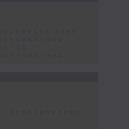
科學及營養學系教授 黃家興教
術學系副教授鄺伊蘭教授
中學「河神」
適合自製軟餐給他進食嗎？
學及技術學系副教授鄺伊蘭教授
aPulse」