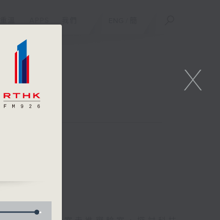
重溫
APPS
我們
ENG
/
簡
X