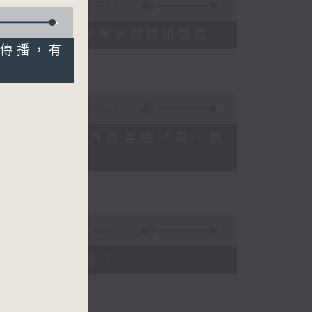
20:03
學院眼科及視覺科學學系教授張艷蕾
的傳播，有
1:18:47
一科：嘉諾撒聖方濟各書院「森・軌
03:09
腦部健康有甚麼關係？