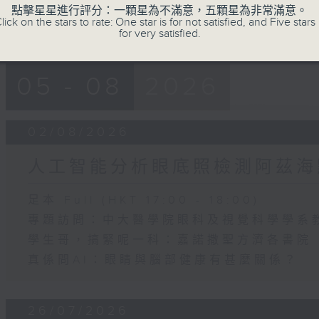
點擊星星進行評分：一顆星為不滿意，五顆星為非常滿意。
lick on the stars to rate: One star is for not satisfied, and Five stars 
for very satisfied.
05 - 08
2026
02/08/2026
人工智能分析眼底照檢測阿茲海
足本 Full (HKT 17:00 - 18:00)
專題訪問：中大醫學院眼科及視覺科學學系
學生哥，搞緊呢一科：嘉諾撒聖方濟各書院
真係問AI：眼睛與腦部健康有甚麼關係？
26/07/2026