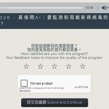
seconds
00:00
of
03:00
20
02/08/2026 - 專題訪問：中大醫
minutes,
5/2026 - 真係問AI：要監測和阻截新興病毒
3
seconds
Volume
？
90%
Volume
0
seconds
00:00
of
您對這個節目的滿意程度？
1
02/08/2026 - 學生哥，搞緊呢
您的意見有助於提升節目質素。
hour,
How satisfied are you with this program?
18
道」
Your feedback helps to improve the quality of the program.
minutes,
47
☆
☆
☆
☆
☆
seconds
Volume
90%
0
seconds
00:00
of
3
02/08/2026 - 真係問AI：眼睛與
minutes,
9
seconds
Volume
提交及繼續 Submit and Continue
90%