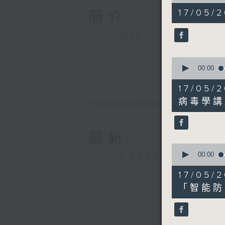
of
52
17/05/2
簡介
minutes,
39
seconds
GIST
90%
0
seconds
00:00
of
18
17/0
minutes,
21
病毒學講
seconds
90%
最新
0
seconds
LATEST
00:00
of
18
17/0
minutes,
27
「智能防
seconds
90%