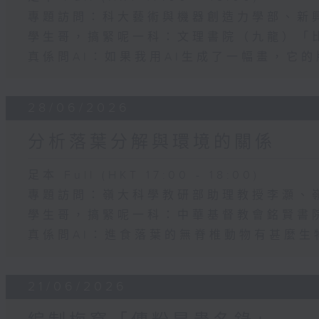
專題訪問：科大藝術與機器創造力學部、新
學生哥，搞緊呢一科：文理書院（九龍）「比
真係問AI：如果我用AI生成了一幅畫，它
28/06/2026
分析落葉分解與環境的關係
足本 Full (HKT 17:00 - 18:00)
專題訪問：嶺大科學教研部助理教授李灝、
學生哥，搞緊呢一科：中華基督教會銘賢書
真係問AI：進食落葉的無脊椎動物有甚麼生
21/06/2026