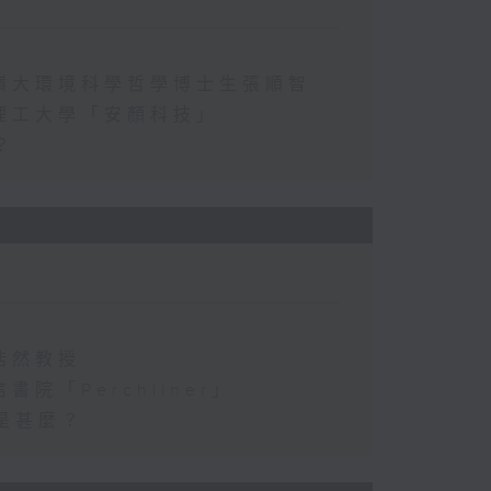
嶺大環境科學哲學博士生張順智
理工大學「安顏科技」
？
浩然教授
「Perchliner」
是甚麼？