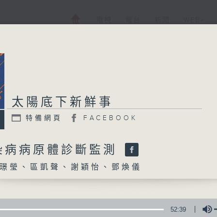
電視
電台
新聞
WEB+
太陽底下新鮮事
太陽底下新鮮事
特備網頁
FACEBOOK
特備網頁
FACEBOOK
所有集數
染病病原體診斷監測
璟瑩、區凱聲、謝穎怡、鄧煥儀
您喜歡這個節目嗎?
主持人：張璟瑩、區凱聲、謝穎怡、鄧煥儀
52:39