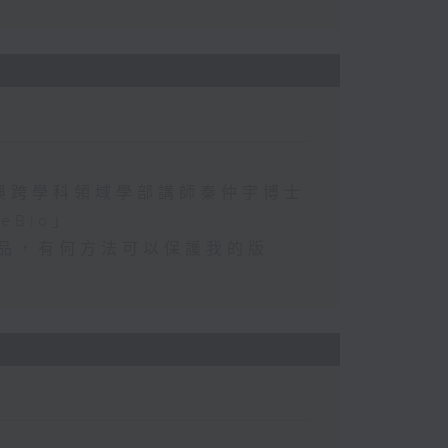
興跨學科領域學部講師秦仲宇博士
Bio」
術品，有何方法可以保護我的版