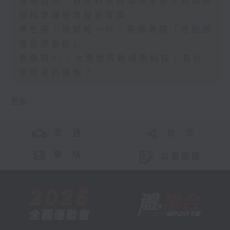
專題訪問：教大科學與環境學系生物與神
經科學講座教授翁建霖
學生哥，搞緊呢一科：英華書院「自動部
署防洪系統」
真係問AI：大眾對於幹細胞科技，有什
麼常見的誤解？
更多 ...
交 通
社 交
聯 絡
公眾回饋