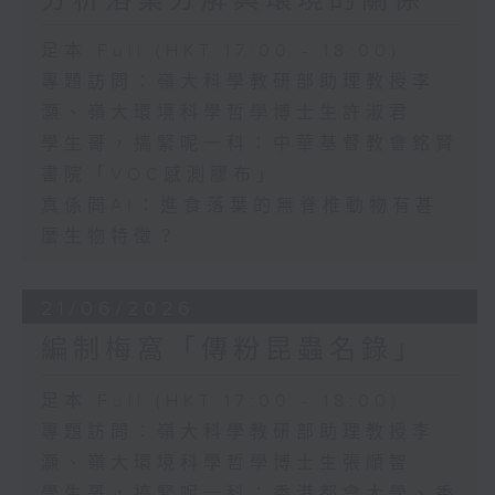
分析落葉分解與環境的關係
足本 Full (HKT 17:00 - 18:00)
專題訪問：嶺大科學教研部助理教授李
灝、嶺大環境科學哲學博士生許淑君
學生哥，搞緊呢一科：中華基督教會銘賢
書院「VOC感測膠布」
真係問AI：進食落葉的無脊椎動物有甚
麼生物特徵？
21/06/2026
編制梅窩「傳粉昆蟲名錄」
足本 Full (HKT 17:00 - 18:00)
專題訪問：嶺大科學教研部助理教授李
灝、嶺大環境科學哲學博士生張順智
學生哥，搞緊呢一科：香港都會大學、香