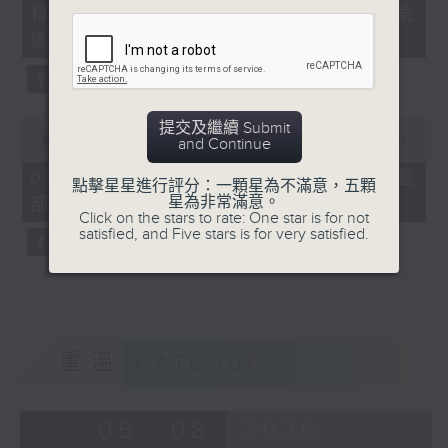
科：嘉諾撒聖方濟各書院「森・軌
18
minutes,
道」
47
seconds
0
提交及繼續 Submit
seconds
00:00
03:09
and Continue
of
3
02/08/2026 - 真係問AI：眼睛與腦
點擊星星進行評分：一顆星為不滿意，五顆
minutes,
星為非常滿意。
部健康有甚麼關係？
9
Click on the stars to rate: One star is for not
seconds
satisfied, and Five stars is for very satisfied.
重溫
CATCHUP
05 - 08
2026