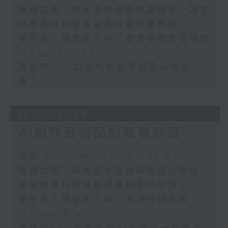
專題訪問：理大智齡研究院副院長、語言
科學及技術學系副教授鄺伊蘭教授
學生哥，搞緊呢一科：香港專業教育學院
「AquaPulse」
真係問AI：如何判斷長者是否吞嚥困
難？
12/07/2026
AI創作藝術品的版權問題
足本 Full (HKT 17:00 - 18:00)
專題訪問：科大藝術與機器創造力學部、
新興跨學科領域學部講師秦仲宇博士
學生哥，搞緊呢一科：香港科技大學
「FlameBio」