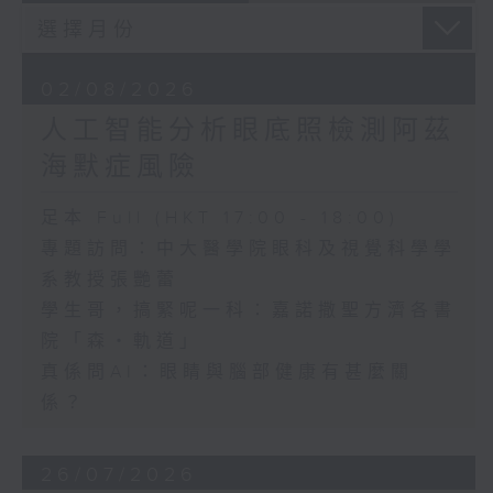
02/08/2026
人工智能分析眼底照檢測阿茲
海默症風險
足本 Full (HKT 17:00 - 18:00)
專題訪問：中大醫學院眼科及視覺科學學
系教授張艷蕾
學生哥，搞緊呢一科：嘉諾撒聖方濟各書
院「森・軌道」
真係問AI：眼睛與腦部健康有甚麼關
係？
26/07/2026