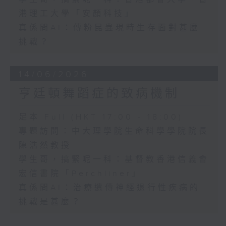
港理工大學「安顏科技」
真係問AI：傳粉昆蟲現時生存面對甚麼
挑戰？
14/06/2026
亨廷頓舞蹈症的致病機制
足本 Full (HKT 17:00 - 18:00)
專題訪問：中大理學院生命科學學院院長
陳浩然教授
學生哥，搞緊呢一科：基督教香港信義會
宏信書院「Perchliner」
真係問AI：治療遺傳神經退行性疾病的
挑戰是甚麼？