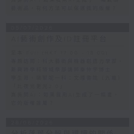
真係問AI：如果我用AI生成了一幅數碼
藝術品，有何方法可以保護我的版權？
05/07/2026
AI藝術創作及ID註冊平台
足本 Full (HKT 17:00 - 18:00)
專題訪問：科大藝術與機器創造力學部、
新興跨學科領域學部講師秦仲宇博士
學生哥，搞緊呢一科：文理書院（九龍）
「比夜光更光2.0」
真係問AI：如果我用AI生成了一幅畫，
它的版權誰屬？
28/06/2026