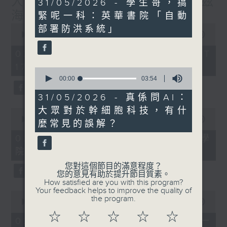
人工智能分析眼底照檢測阿茲
19
31/05/2026 - 學生哥，搞
minutes,
海默症風險
緊呢一科：英華書院「自動
9
seconds
0
部署防洪系統」
seconds
00:00
52:38
of
52
02/08/2026 - 足本 Full (HKT
minutes,
17:00 - 18:00)
38
0
seconds
seconds
00:00
03:54
of
3
31/05/2026 - 真係問AI：
minutes,
大眾對於幹細胞科技，有什
0
54
seconds
seconds
00:00
20:03
麼常見的誤解？
of
20
02/08/2026 - 專題訪問：中大醫學
minutes,
院眼科及視覺科學學系教授張艷蕾
3
seconds
您對這個節目的滿意程度？
您的意見有助於提升節目質素。
How satisfied are you with this program?
Your feedback helps to improve the quality of
0
the program.
seconds
00:00
1:18:47
of
☆
☆
☆
☆
☆
1
02/08/2026 - 學生哥，搞緊呢一
hour,