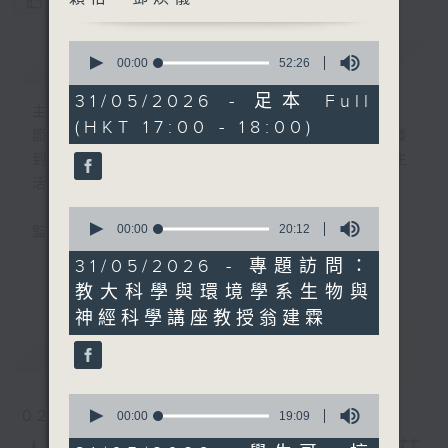
您喜歡這個節目嗎?
0
簡介
GIST
seconds
00:00
52:26
of
52
31/05/2026 - 足本 Full
minutes,
主持人：張璟瑩、區凱聲、謝穎怡、鄧煥儀
(HKT 17:00 - 18:00)
26
節目簡介:介紹重要創科領域發展，由理論談
seconds
到實踐，由錄音室走進實驗室，探討科技與生
活的關係。
0
seconds
00:00
20:12
監製:張璟瑩
of
20
31/05/2026 - 專題訪問：
更多...
minutes,
教大科學與環境學系生物與
12
seconds
神經科學講座教授翁建霖
最新
LATEST
0
02/08/2026
seconds
00:00
19:09
of