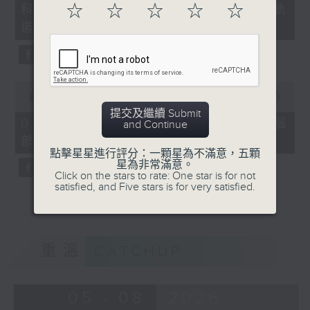
☆
☆
☆
☆
☆
科：嘉諾撒聖方濟各書院「森・軌
18
minutes,
道」
47
seconds
0
seconds
00:00
03:09
of
提交及繼續 Submit
3
02/08/2026 - 真係問AI：眼睛與腦
and Continue
minutes,
部健康有甚麼關係？
9
seconds
點擊星星進行評分：一顆星為不滿意，五顆
星為非常滿意。
Click on the stars to rate: One star is for not
satisfied, and Five stars is for very satisfied.
重溫
CATCHUP
05 - 08
2026