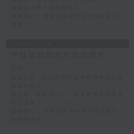
港理工大學「安顏科技」
真係問AI：傳粉昆蟲現時生存面對甚麼
挑戰？
14/06/2026
亨廷頓舞蹈症的致病機制
足本 Full (HKT 17:00 - 18:00)
專題訪問：中大理學院生命科學學院院長
陳浩然教授
學生哥，搞緊呢一科：基督教香港信義會
宏信書院「Perchliner」
真係問AI：治療遺傳神經退行性疾病的
挑戰是甚麼？