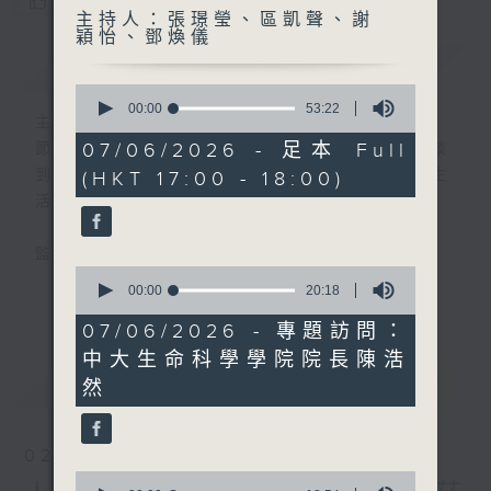
您喜歡這個節目嗎?
主持人：張璟瑩、區凱聲、謝
穎怡、鄧煥儀
簡介
GIST
0
seconds
00:00
53:22
主持人：張璟瑩、區凱聲、謝穎怡、鄧煥儀
of
53
07/06/2026 - 足本 Full
節目簡介:介紹重要創科領域發展，由理論談
minutes,
到實踐，由錄音室走進實驗室，探討科技與生
(HKT 17:00 - 18:00)
22
seconds
活的關係。
監製:張璟瑩
0
seconds
00:00
20:18
更多...
of
20
07/06/2026 - 專題訪問：
minutes,
中大生命科學學院院長陳浩
18
seconds
最新
LATEST
然
02/08/2026
0