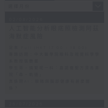
02/08/2026
人工智能分析眼底照檢測阿茲
海默症風險
足本 Full (HKT 17:00 - 18:00)
專題訪問：中大醫學院眼科及視覺科學學
系教授張艷蕾
學生哥，搞緊呢一科：嘉諾撒聖方濟各書
院「森・軌道」
真係問AI：眼睛與腦部健康有甚麼關
係？
26/07/2026