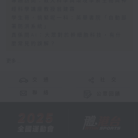
專題訪問：教大科學與環境學系生物與神
經科學講座教授翁建霖
學生哥，搞緊呢一科：英華書院「自動部
署防洪系統」
真係問AI：大眾對於幹細胞科技，有什
麼常見的誤解？
更多 ...
交 通
社 交
聯 絡
公眾回饋