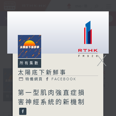
ENG
/
簡
×
全新 RTHK On The Go
取得
一手掌握 RTHK 電台、電視節目
X
所有集數
太陽底下新鮮事
特備網頁
FACEBOOK
太陽底下新鮮事
電台直播
第一型肌肉強直症損
特備網頁
FACEBOOK
所有集數
害神經系統的新機制