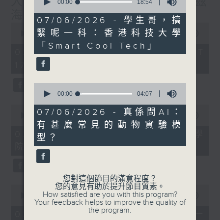
人工智能分析眼底照檢測阿茲
seconds
00:00
18:54
of
海默症風險
18
07/06/2026 - 學生哥，搞
minutes,
0
緊呢一科：香港科技大學
54
seconds
00:00
52:38
seconds
of
「Smart Cool Tech」
52
02/08/2026 - 足本 Full (HKT
minutes,
17:00 - 18:00)
38
seconds
0
seconds
00:00
04:07
of
0
4
07/06/2026 - 真係問AI：
seconds
00:00
20:03
minutes,
of
有甚麼常見的動物實驗模
7
20
02/08/2026 - 專題訪問：中大醫學
seconds
型？
minutes,
院眼科及視覺科學學系教授張艷蕾
3
seconds
您對這個節目的滿意程度？
您的意見有助於提升節目質素。
0
How satisfied are you with this program?
seconds
00:00
1:18:47
Your feedback helps to improve the quality of
of
the program.
1
02/08/2026 - 學生哥，搞緊呢一
hour,