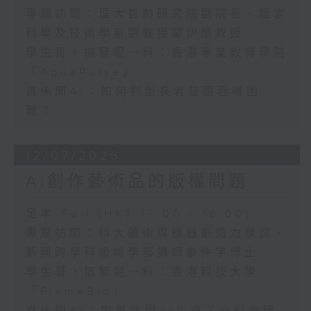
專題訪問：理大智齡研究院副院長、語言
科學及技術學系副教授鄺伊蘭教授
學生哥，搞緊呢一科：香港專業教育學院
「AquaPulse」
真係問AI：如何判斷長者是否吞嚥困
難？
12/07/2026
AI創作藝術品的版權問題
足本 Full (HKT 17:00 - 18:00)
專題訪問：科大藝術與機器創造力學部、
新興跨學科領域學部講師秦仲宇博士
學生哥，搞緊呢一科：香港科技大學
「FlameBio」