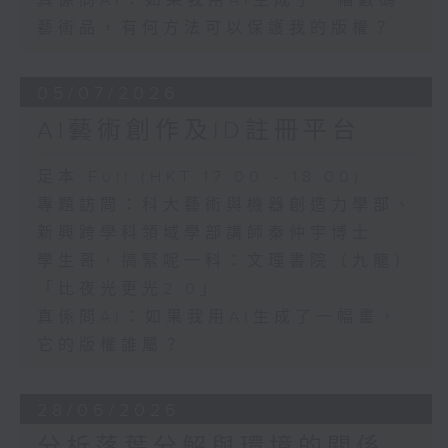
真係問AI：如果我用AI生成了一幅數碼
藝術品，有何方法可以保護我的版權？
05/07/2026
AI藝術創作及ID註冊平台
足本 Full (HKT 17:00 - 18:00)
專題訪問：科大藝術與機器創造力學部、
新興跨學科領域學部講師秦仲宇博士
學生哥，搞緊呢一科：文理書院（九龍）
「比夜光更光2.0」
真係問AI：如果我用AI生成了一幅畫，
它的版權誰屬？
28/06/2026