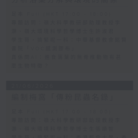
分析落葉分解與環境的關係
足本 Full (HKT 17:00 - 18:00)
專題訪問：嶺大科學教研部助理教授李
灝、嶺大環境科學哲學博士生許淑君
學生哥，搞緊呢一科：中華基督教會銘賢
書院「VOC感測膠布」
真係問AI：進食落葉的無脊椎動物有甚
麼生物特徵？
21/06/2026
編制梅窩「傳粉昆蟲名錄」
足本 Full (HKT 17:00 - 18:00)
專題訪問：嶺大科學教研部助理教授李
灝、嶺大環境科學哲學博士生張順智
學生哥，搞緊呢一科：香港都會大學、香